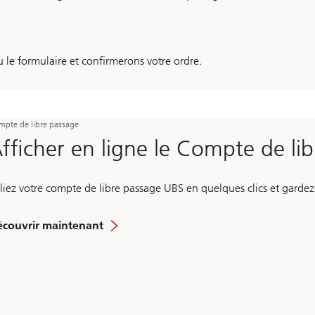
le formulaire et confirmerons votre ordre.
pte de libre passage
fficher en ligne le Compte de li
liez votre compte de libre passage UBS en quelques clics et garde
ilisez
couvrir maintenant
s
structions
ape
r
ape