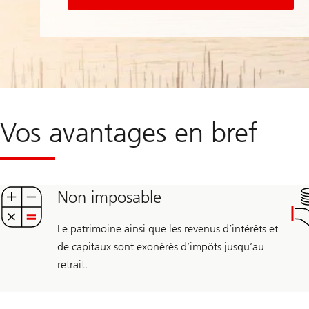
de
libre
passage
en
trois
étapes
Vos avantages en bref
Non imposable
Le patrimoine ainsi que les revenus d’intérêts et
de capitaux sont exonérés d’impôts jusqu’au
retrait.