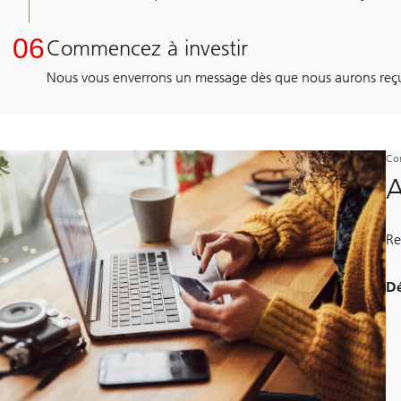
06
Commencez à investir
Nous vous enverrons un message dès que nous aurons reçu 
Com
A
Re
Ut
Dé
ici
le
in
ét
pa
ét