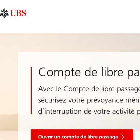
Skip
Content
Navigation
Links
Area
principale
Compte de libre p
Avec le Compte de libre passag
sécurisez votre prévoyance mê
d’interruption de votre activité 
Un
compte
Ouvrir un compte de libre passage