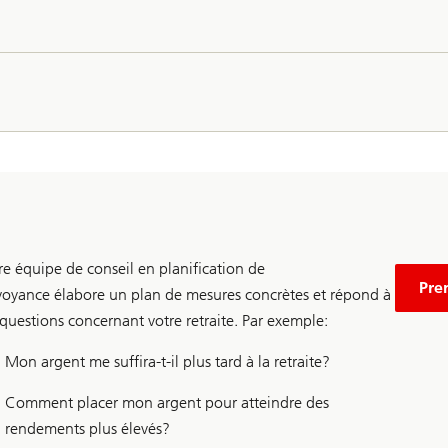
re équipe de conseil en planification de
pou
obte
Pre
voyance élabore un plan de mesures concrètes et répond à
des
cons
 questions concernant votre retraite. Par exemple:
com
sur
Mon argent me suffira-t-il plus tard à la retraite?
la
retr
et
Comment placer mon argent pour atteindre des
la
rendements plus élevés?
pen