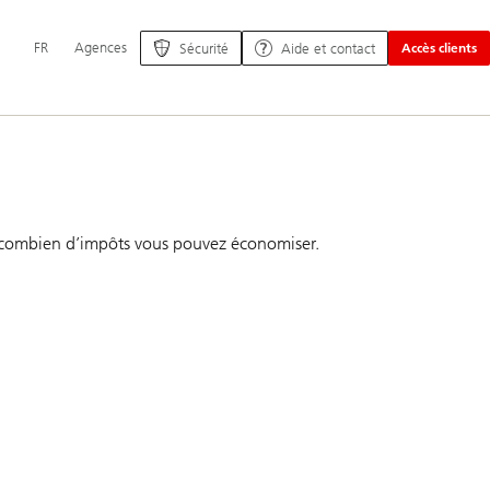
Navigation
FR
Agences
Sécurité
Aide et contact
Accès clients
principale
ez combien d’impôts vous pouvez économiser.