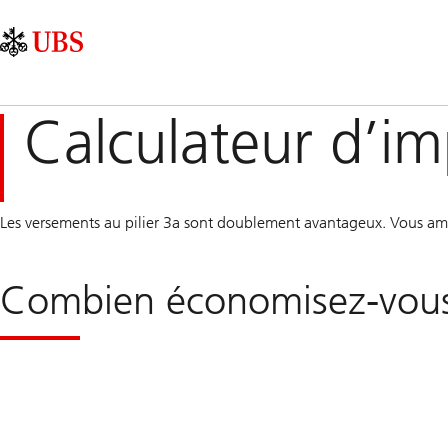
Skip
Content
Navigation
Links
Area
principale
Calculateur d’im
Les versements au pilier 3a sont doublement avantageux. Vous amé
Combien économisez-vous