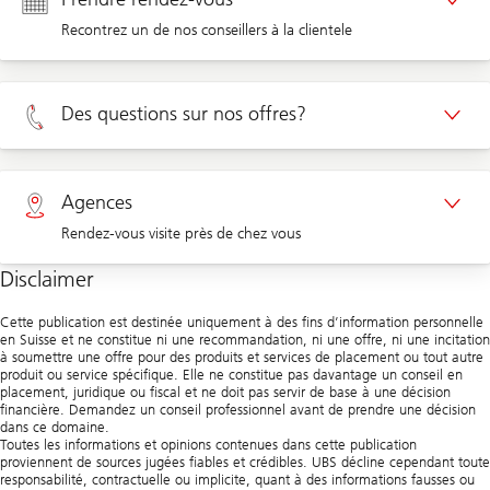
Recontrez un de nos conseillers à la clientele
Rendez-vous Clients privé
Des questions sur nos offres?
Rendez-vous Clients d'entreprises
Privé 0800 002 556
Agences
Rendez-vous visite près de chez vous
Entreprises 0844 853 001
Disclaimer
Agences
Cette publication est destinée uniquement à des fins d’information personnelle
en Suisse et ne constitue ni une recommandation, ni une offre, ni une incitation
à soumettre une offre pour des produits et services de placement ou tout autre
produit ou service spécifique. Elle ne constitue pas davantage un conseil en
placement, juridique ou fiscal et ne doit pas servir de base à une décision
financière. Demandez un conseil professionnel avant de prendre une décision
dans ce domaine.
Toutes les informations et opinions contenues dans cette publication
proviennent de sources jugées fiables et crédibles. UBS décline cependant toute
responsabilité, contractuelle ou implicite, quant à des informations fausses ou