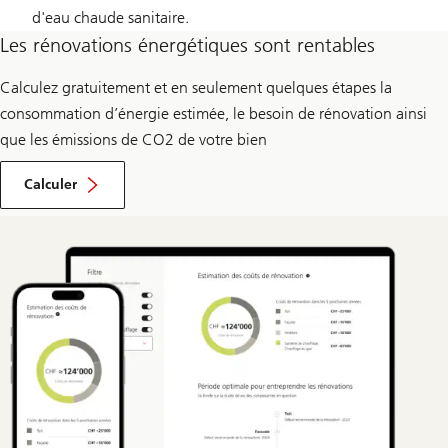
d'eau chaude sanitaire.
Les rénovations énergétiques sont rentables
Calculez gratuitement et en seulement quelques étapes la
consommation d’énergie estimée, le besoin de rénovation ainsi
que les émissions de CO2 de votre bien
la
consommation
Calculer
d’énergie
estimée
et
le
besoin
de
rénovation