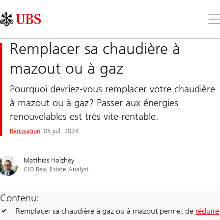
Skip
Content
Links
Area
Ouv
le
me
Remplacer sa chaudière à
mazout ou à gaz
Pourquoi devriez-vous remplacer votre chaudière
à mazout ou à gaz? Passer aux énergies
renouvelables est très vite rentable.
Rénovation
05 juil. 2024
Matthias Holzhey
CIO Real Estate Analyst
Contenu:
Remplacer sa chaudière à gaz ou à mazout permet de
réduire