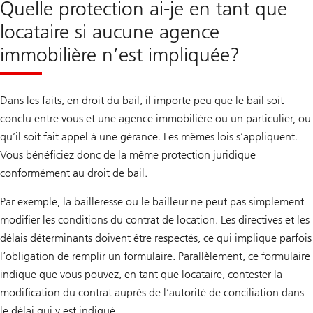
o
Quelle protection ai-je en tant que
p
o
locataire si aucune agence
s
d
immobilière n’est impliquée?
e
L
o
u
Dans les faits, en droit du bail, il importe peu que le bail soit
e
r
conclu entre vous et une agence immobilière ou un particulier, ou
o
qu’il soit fait appel à une gérance. Les mêmes lois s’appliquent.
u
d
Vous bénéficiez donc de la même protection juridique
’
A
conformément au droit de bail.
c
h
Par exemple, la bailleresse ou le bailleur ne peut pas simplement
e
t
modifier les conditions du contrat de location. Les directives et les
e
r
délais déterminants doivent être respectés, ce qui implique parfois
l’obligation de remplir un formulaire. Parallèlement, ce formulaire
indique que vous pouvez, en tant que locataire, contester la
modification du contrat auprès de l’autorité de conciliation dans
le délai qui y est indiqué.