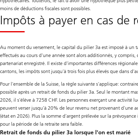
hypothécaires. Toutefois, le fait d’avoir une hypothèque plus petit
moins de déductions fiscales sont possibles.
Impôts à payer en cas de re
Au moment du versement, le capital du pilier 3a est imposé à un t
effectués au cours d’une année sont alors additionnés, y compris, 
partenariat enregistré. Il existe d’importantes différences régiona
cantons, les impôts sont jusqu’à trois fois plus élevés que dans d’a
Pour l'ensemble de la Suisse, la règle suivante s'applique: contrai
possible après un retrait de fonds du pilier 3a. Seul le montant m
2026, il s'élève à 7258 CHF. Les personnes exerçant une activité lu
peuvent verser jusqu’à 20% de leur revenu net provenant d'une a
(état en 2026). Plus la somme d’argent prélevée sur la prévoyance i
pour la période de la retraite sera faible.
Retrait de fonds du pilier 3a lorsque l'on est marié