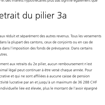
e et des intérêts hypothécaires plus bas signifie également que
trait du pilier 3a
aux réduit et séparément des autres revenus. Tous les versements
dans la plupart des cantons, ceux de conjoints ou en cas de
les dans l’imposition des fonds de prévoyance. Dans certains
utres.
rement aux retraits du 2e pilier, aucun remboursement n’est
aximal légal peut continuer à être versé chaque année. Pour
crative et qui ne sont affiliées à aucune caisse de pension
ctivité lucrative par an et jusqu’à un maximum de 36 288 CHF
ndividuelle liée est élevée, plus le montant de l’avoir épargné