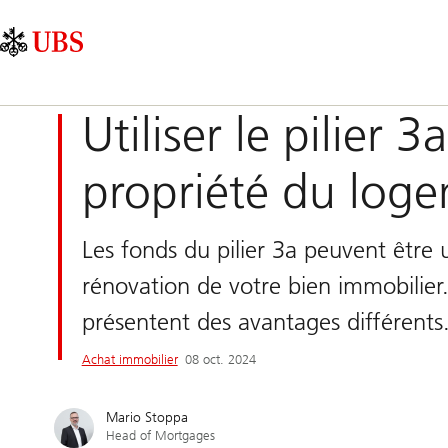
Skip
Content
Navigation
Links
Area
principale
Utiliser le pilier 
propriété du log
Les fonds du pilier 3a peuvent être 
rénovation de votre bien immobilier.
présentent des avantages différents
Achat immobilier
08 oct. 2024
Mario Stoppa
Head of Mortgages