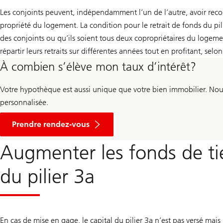
Les conjoints peuvent, indépendamment l’un de l’autre, avoir rec
propriété du logement. La condition pour le retrait de fonds du pi
des conjoints ou qu’ils soient tous deux copropriétaires du logeme
répartir leurs retraits sur différentes années tout en profitant, selo
À combien s’élève mon taux d’intérêt?
Votre hypothèque est aussi unique que votre bien immobilier. Nou
personnalisée.
un
conseil
Prendre rendez-vous
sur
votre
Augmenter les fonds de ti
taux
d’intérêt
hypothécaire
du pilier 3a
En cas de mise en gage, le capital du pilier 3a n’est pas versé m