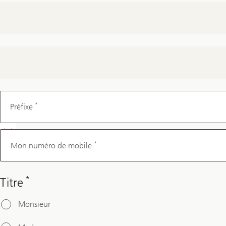
Mon
numéro
*
Préfixe
de
mobile
*
Mon numéro de mobile
*
Titre
Monsieur