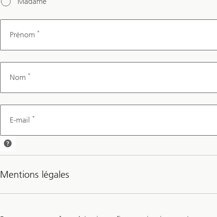
Madame
*
Prénom
*
Nom
*
E-mail
Nous vous
enverrons
une
Mentions légales
confirmation
de rendez-
vous par e-