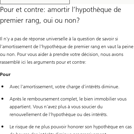
a
.
Pour et contre: amortir l’hypothèque de
-
b
premier rang, oui ou non?
a
d
u
f
Il n’y a pas de réponse universelle à la question de savoir si
i
n
l’amortissement de l’hypothèque de premier rang en vaut la peine
a
ou non. Pour vous aider à prendre votre décision, nous avons
n
c
rassemblé ici les arguments pour et contre:
e
m
e
Pour
n
t
Avec l’amortissement, votre charge d’intérêts diminue.
Après le remboursement complet, le bien immobilier vous
appartient. Vous n’avez plus à vous soucier du
renouvellement de l’hypothèque ou des intérêts.
Le risque de ne plus pouvoir honorer son hypothèque en cas