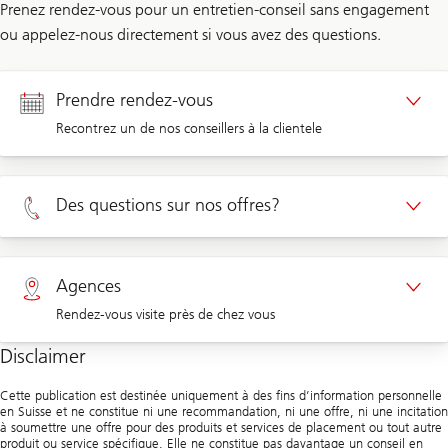
Prenez rendez-vous pour un entretien-conseil sans engagement
ou appelez-nous directement si vous avez des questions.
Prendre rendez-vous
Recontrez un de nos conseillers à la clientele
Rendez-vous Clients privé
Des questions sur nos offres?
Rendez-vous Clients d'entreprises
Privé 0800 002 556
Agences
Rendez-vous visite près de chez vous
Entreprises 0844 853 001
Disclaimer
Agences
Cette publication est destinée uniquement à des fins d’information personnelle
en Suisse et ne constitue ni une recommandation, ni une offre, ni une incitation
à soumettre une offre pour des produits et services de placement ou tout autre
produit ou service spécifique. Elle ne constitue pas davantage un conseil en