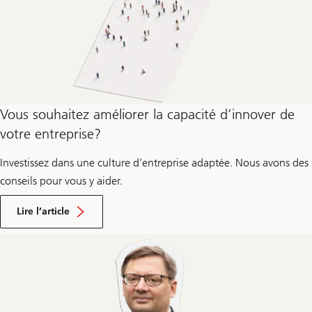
Vous souhaitez améliorer la capacité d’innover de
votre entreprise?
Investissez dans une culture d’entreprise adaptée. Nous avons des
conseils pour vous y aider.
sur
la
Lire l’article
culture
d’entreprise
comme
facteur
clé
de
l’innovation