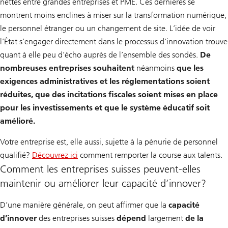
nettes entre grandes entreprises et PME. Ces dernières se
montrent moins enclines à miser sur la transformation numérique,
le personnel étranger ou un changement de site. L’idée de voir
l’État s’engager directement dans le processus d’innovation trouve
quant à elle peu d’écho auprès de l’ensemble des sondés.
De
nombreuses entreprises souhaitent
néanmoins
que les
exigences administratives et les réglementations soient
réduites, que des incitations fiscales soient mises en place
pour les investissements et que le système éducatif soit
amélioré.
Votre entreprise est, elle aussi, sujette à la pénurie de personnel
qualifié?
Découvrez ici
comment remporter la course aux talents.
comment
Comment les entreprises suisses peuvent-elles
remporter
maintenir ou améliorer leur capacité d’innover?
la
D’une manière générale, on peut affirmer que la
capacité
course
d’innover
des entreprises suisses
dépend
largement
de la
aux