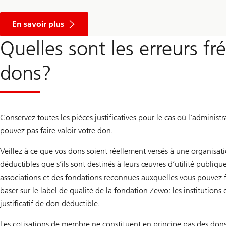
À
p
En savoir plus
r
o
Quelles sont les erreurs fr
p
o
s
dons?
C
o
m
p
t
e
Conservez toutes les pièces justificatives pour le cas où l'administ
d
’
pouvez pas faire valoir votre don.
é
p
Veillez à ce que vos dons soient réellement versés à une organisat
a
r
déductibles que s’ils sont destinés à leurs œuvres d’utilité publiq
g
associations et des fondations reconnues auxquelles vous pouvez f
n
e
baser sur le label de qualité de la fondation Zewo: les institutions
U
B
justificatif de don déductible.
S
Les cotisations de membre ne constituent en principe pas des dons f