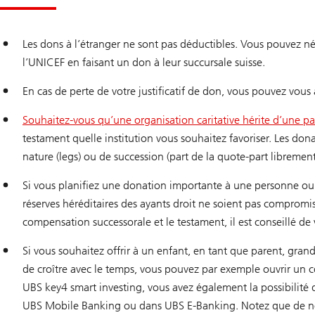
m
p
t
e
Les dons à l’étranger ne sont pas déductibles. Vous pouvez né
d
’
l’UNICEF en faisant un don à leur succursale suisse.
é
p
En cas de perte de votre justificatif de don, vous pouvez vous
a
r
g
Souhaitez-vous qu’une organisation caritative hérite d’une pa
n
testament quelle institution vous souhaitez favoriser. Les do
e
c
nature (legs) ou de succession (part de la quote-part librement
a
d
e
Si vous planifiez une donation importante à une personne ou à
a
réserves héréditaires des ayants droit ne soient pas compromi
u
compensation successorale et le testament, il est conseillé de
Si vous souhaitez offrir à un enfant, en tant que parent, gra
de croître avec le temps, vous pouvez par exemple ouvrir un
UBS key4 smart investing, vous avez également la possibilité 
UBS Mobile Banking ou dans UBS E-Banking. Notez que de no