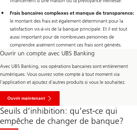
financement d’une maison ou la prévoyance vieillesse.
Frais bancaires complexes et manque de transparence:
le montant des frais est également déterminant pour la
satisfaction vis-à-vis de la banque principale. Et il est tout
aussi important pour de nombreuses personnes de
comprendre aisément comment ces frais sont générés.
Ouvrir un compte avec UBS Banking
Avec UBS Banking, vos opérations bancaires sont entièrement
numériques. Vous ouvrez votre compte à tout moment via
l’application et ajoutez d’autres produits si vous le souhaitez.
u
n
Ouvrir maintenant
c
o
Seuils d’inhibition: qu’est-ce qui
m
p
empêche de changer de banque?
t
e
a