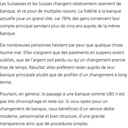
v
Les Suissesses et les Suisses changent relativement rarement de
e
c
banque, et ce pour de multiples raisons. La fidélité à la banque
U
actuelle joue un grand rôle, car 78% des gens conservent leur
B
S
compte principal pendant plus de cinq ans auprès de la même
B
a
banque.
n
k
De nombreuses personnes hésitent par peur que quelque chose
i
n
tourne mal. Elles craignent que des paiements en suspens soient
g
oubliés, que de l’argent soit perdu ou qu’un changement prenne
trop de temps. Résultat: elles préfèrent rester auprès de leur
banque principale plutôt que de profiter d’un changement à long
terme.
Pourtant, en général, le passage à une banque comme UBS n’est
pas très chronophage et reste sûr. Si vous optez pour un
changement de banque, vous bénéficiez d’un service dédié
moderne, personnalisé et bien structuré, d’une grande
transparence ainsi que de procédures simples.