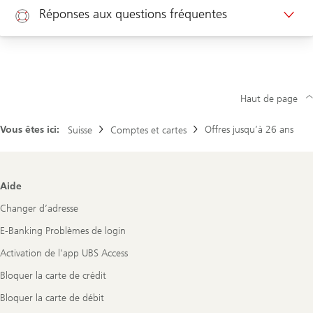
Réponses aux questions fréquentes
Rendez-vous clients d’entreprises
Aide
Nouveau client ? Cliquez ici pour ouvrir un compte
Haut de page
Vous êtes ici:
Offres jusqu’à 26 ans
Suisse
Comptes et cartes
Footer
Aide
Navigation
Changer d’adresse
E-Banking Problèmes de login
Activation de l'app UBS Access
Bloquer la carte de crédit
Bloquer la carte de débit