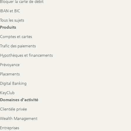
e
Bloquer la carte de débit
d
e
IBAN et BIC
d
é
Tous les sujets
v
Produits
e
l
Comptes et cartes
o
p
Trafic des paiements
p
e
Hypothèques et financements
m
e
Prévoyance
n
t
Placements
d
u
Digital Banking
r
a
KeyClub
b
l
Domaines d'activité
e
e
Clientèle privée
n
S
Wealth Management
u
i
Entreprises