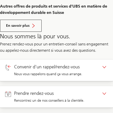
Autres offres de produits et services d’UBS en matière de
développement durable en Suisse
s
u
En savoir plus
r
l
Nous sommes là pour vous.
e
s
Prenez rendez-vous pour un entretien-conseil sans engagement
a
u
ou appelez-nous directement si vous avez des questions.
t
r
e
s
Convenir d’un rappel/rendez-vous
o
f
Nous vous rappelons quand ça vous arrange.
f
r
e
Rappel clients privés
s
Prendre rendez-vous
d
e
Rencontrez un de nos conseillers à la clientèle.
p
Rappel clients d’entreprises
r
o