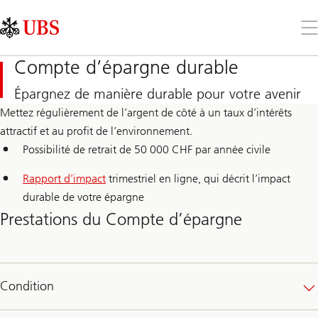
Skip
Content
Links
Area
Ouv
le
me
Compte d’épargne durable
Épargnez de manière durable pour votre avenir
Mettez régulièrement de l’argent de côté à un taux d’intérêts
attractif et au profit de l’environnement.
Possibilité de retrait de 50 000 CHF par année civile
Rapport d’impact
trimestriel en ligne, qui décrit l’impact
à
durable de votre épargne
propos
Prestations du Compte d’épargne
de
l’impact
du
Condition
compte
d’épargne