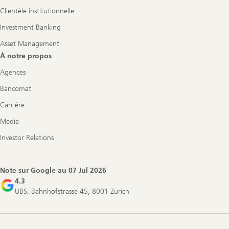
s
s
Clientèle institutionnelle
e
Investment Banking
Asset Management
À notre propos
Agences
Bancomat
Carrière
Media
Investor Relations
Note sur Google au
07 Jul 2026
4.3
UBS, Bahnhofstrasse 45, 8001 Zurich