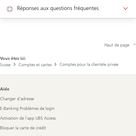
Rendez-vous clients privés
d
u
Réponses aux questions fréquentes
i
t
Rendez-vous clients d’entreprises
s
Aide
e
t
s
Nouveau client ? Cliquez ici pour ouvrir un compte
e
r
Haut de page
v
i
Vous êtes ici:
c
e
Comptes pour la clientèle privée
Suisse
Comptes et cartes
s
d
’
U
Footer
B
Aide
Navigation
S
e
Changer d’adresse
n
m
E-Banking Problèmes de login
a
t
Activation de l'app UBS Access
i
è
Bloquer la carte de crédit
r