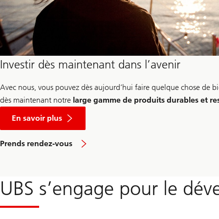
Investir dès maintenant dans l’avenir
Avec nous, vous pouvez dès aujourd’hui faire quelque chose de 
dès maintenant notre
large gamme de produits durables et re
sur
les
En savoir plus
autres
offres
de
pour
Prends rendez-vous
produits
ouvrir
et
un
services
compte
d’UBS
numériquement
en
UBS s’engage pour le dév
avec
matière
UBS
de
Key4
développement
durable
Banking