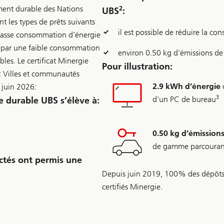
ment durable des Nations
2
UBS
:
t les types de prêts suivants
il est possible de réduire la 
basse consommation d’énergie
nt par une faible consommation
environ 0.50 kg d’émissions d
les. Le certificat Minergie
Pour illustration:
s: Villes et communautés
2.9 kWh d’énergie
 juin 2026:
3
d’un PC de bureau
 durable UBS s’élève à:
0.50 kg d’émission
de gamme parcouran
ectés ont permis une
Depuis juin 2019, 100% des dépôts d
certifiés Minergie.