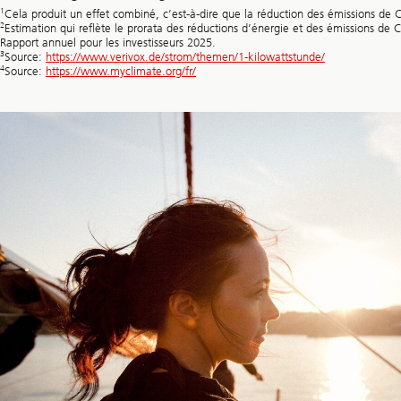
1
Cela produit un effet combiné, c’est-à-dire que la réduction des émissions de 
2
Estimation qui reflète le prorata des réductions d’énergie et des émissions de 
Rapport annuel pour les investisseurs 2025.
3
Source:
https://www.verivox.de/strom/themen/1-kilowattstunde/
4
Source:
https://www.myclimate.org/fr/