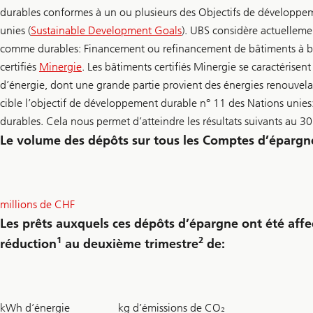
durables conformes à un ou plusieurs des Objectifs de développe
unies (
Sustainable Development Goals
). UBS considère actuellemen
comme durables: Financement ou refinancement de bâtiments à 
certifiés
Minergie
. Les bâtiments certifiés Minergie se caractérise
d’énergie, dont une grande partie provient des énergies renouvelab
cible l’objectif de développement durable n° 11 des Nations unie
durables. Cela nous permet d’atteindre les résultats suivants au 30
Le volume des dépôts sur tous les Comptes d’épargne
138.4
millions de CHF
Les prêts auxquels ces dépôts d’épargne ont été aff
1
2
réduction
au deuxième trimestre
de:
100340
17300
kWh d’énergie
kg d’émissions de CO₂