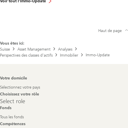
Voir tout l’Immo-Update
Haut de page
Vous êtes ici:
Suisse
Asset Management
Analyses
Immo-Update
Perspectives des classes d’actifs
Immobilier
Footer
Votre domicile
Navigation
Sélectionnez votre pays
Choisissez votre rôle
Select
Select role
role
Fonds
Tous les fonds
Compétences