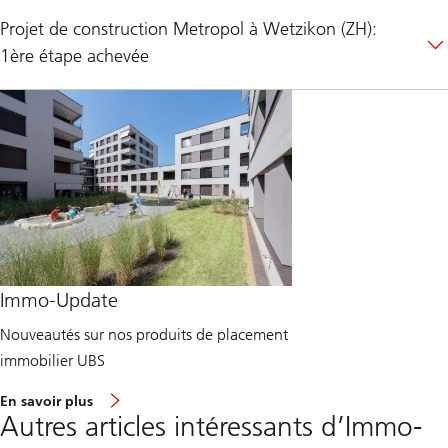
Projet de construction Metropol à Wetzikon (ZH):
1ère étape achevée
Immo-Update
Nouveautés sur nos produits de placement
immobilier UBS
e
En savoir plus
n
Autres articles intéressants d’Immo-
v
i