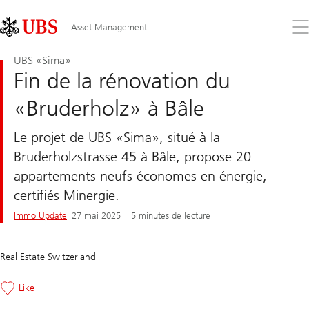
Skip
Content
Links
Area
Ouv
Asset Management
le
me
UBS «Sima»
Fin de la rénovation du
«Bruderholz» à Bâle
Le projet de UBS «Sima», situé à la
Bruderholzstrasse 45 à Bâle, propose 20
appartements neufs économes en énergie,
certifiés Minergie.
Immo Update
27 mai 2025
5 minutes de lecture
Real Estate Switzerland
Like