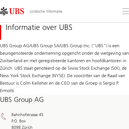
Skip
Content
Links
Area
Op
Juridische informatie
the
me
Informatie over UBS
UBS Group AG/UBS Group SA/UBS Group Inc. ("UBS") is een
beursgenoteerde onderneming opgericht onder de wetgeving van
Zwitserland en met geregistreerde kantoren en hoofdkantoren in
Zürich. UBS staat genoteerd op de Swiss Stock Exchange (SIX), de
New York Stock Exchange (NYSE). De voorzitter van de Raad van
Bestuur is Colm Kelleher en de CEO van de Groep is Sergio P.
Ermotti.
UBS Group AG
Bahnhofstrasse 45
P.O. Box
8098 Zürich