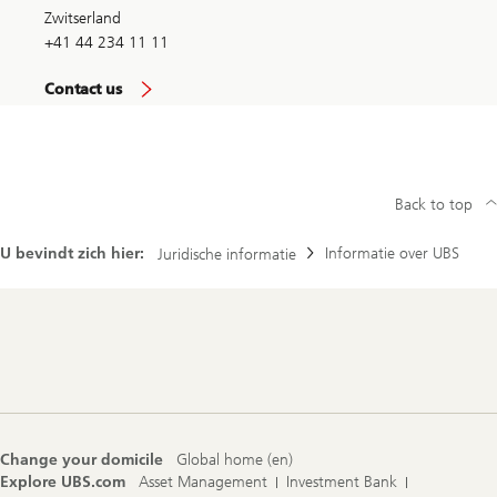
Zwitserland
+41 44 234 11 11
Contact us
Back to top
U bevindt zich hier:
Informatie over UBS
Juridische informatie
Footer
Navigation
Change your domicile
Global home (en)
Explore UBS.com
Asset Management
Investment Bank