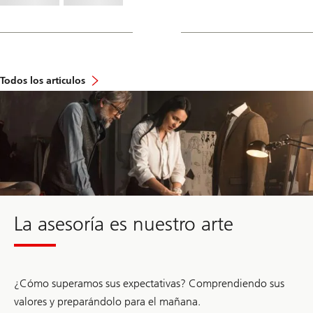
Todos los artículos
Ir
a
la
sección
de
contacto
La asesoría es nuestro arte
¿Cómo superamos sus expectativas? Comprendiendo sus
valores y preparándolo para el mañana.