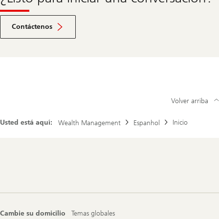
Ir
a
Contáctenos
la
sección
de
contacto
Volver arriba
Usted está aquí:
Inicio
Wealth Management
Espanhol
Footer
Navigation
Cambie su domicilio
Temas globales