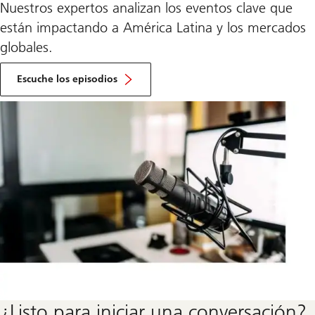
Nuestros expertos analizan los eventos clave que
están impactando a América Latina y los mercados
globales.
Ir
a
Escuche los episodios
la
sección
sobre
el
LatAm
Access
Podcast
¿Listo para iniciar una conversación?