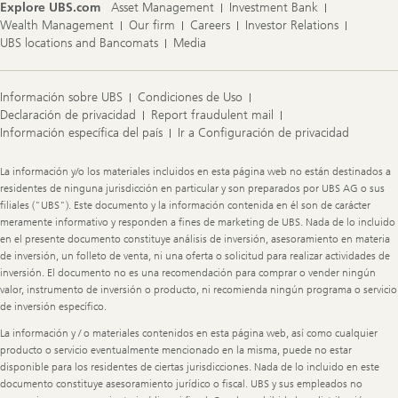
Explore UBS.com
Asset Management
Investment Bank
Wealth Management
Our firm
Careers
Investor Relations
UBS locations and Bancomats
Media
Información sobre UBS
Condiciones de Uso
Declaración de privacidad
Report fraudulent mail
Información específica del país
Ir a Configuración de privacidad
Legal
La información y/o los materiales incluidos en esta página web no están destinados a
Information
residentes de ninguna jurisdicción en particular y son preparados por UBS AG o sus
filiales ("UBS"). Este documento y la información contenida en él son de carácter
meramente informativo y responden a fines de marketing de UBS. Nada de lo incluido
en el presente documento constituye análisis de inversión, asesoramiento en materia
de inversión, un folleto de venta, ni una oferta o solicitud para realizar actividades de
inversión. El documento no es una recomendación para comprar o vender ningún
valor, instrumento de inversión o producto, ni recomienda ningún programa o servicio
de inversión específico.
La información y / o materiales contenidos en esta página web, así como cualquier
producto o servicio eventualmente mencionado en la misma, puede no estar
disponible para los residentes de ciertas jurisdicciones. Nada de lo incluido en este
documento constituye asesoramiento jurídico o fiscal. UBS y sus empleados no