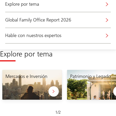
Explore por tema
Global Family Office Report 2026
Hable con nuestros expertos
Explore por tema
Ir
Ir
para
Mercados e Inversión
para
Patrimonio y Legado
a
a
seção
seção
sobre
sobre
economia
patrimônio
e
e
mercados
legado
Diapositiva
1
/
2
1-