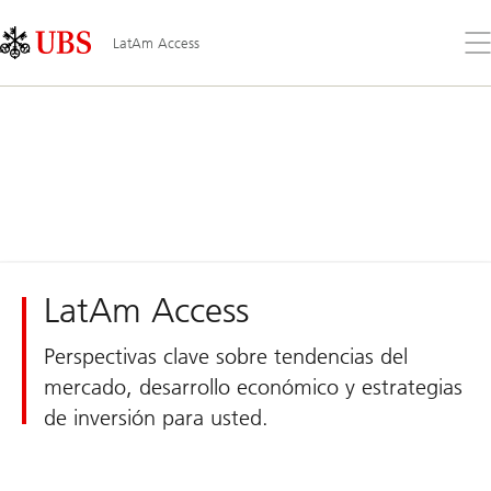
Skip
Content
Links
Area
Ab
LatAm Access
el
me
LatAm Access
Perspectivas clave sobre tendencias del
mercado, desarrollo económico y estrategias
de inversión para usted.