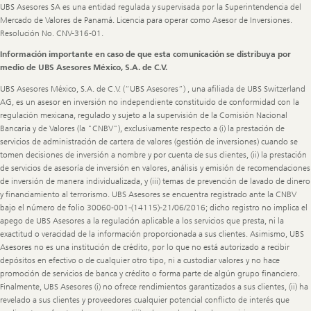
UBS Asesores SA es una entidad regulada y supervisada por la Superintendencia del
Mercado de Valores de Panamá. Licencia para operar como Asesor de Inversiones.
Resolución No. CNV-316-01.
Información importante en caso de que esta comunicación se distribuya por
medio de UBS Asesores México, S.A. de C.V.
UBS Asesores México, S.A. de C.V. (“UBS Asesores”) , una afiliada de UBS Switzerland
AG, es un asesor en inversión no independiente constituido de conformidad con la
regulación mexicana, regulado y sujeto a la supervisión de la Comisión Nacional
Bancaria y de Valores (la "CNBV"), exclusivamente respecto a (i) la prestación de
servicios de administración de cartera de valores (gestión de inversiones) cuando se
tomen decisiones de inversión a nombre y por cuenta de sus clientes, (ii) la prestación
de servicios de asesoría de inversión en valores, análisis y emisión de recomendaciones
de inversión de manera individualizada, y (iii) temas de prevención de lavado de dinero
y financiamiento al terrorismo. UBS Asesores se encuentra registrado ante la CNBV
bajo el número de folio 30060-001-(14115)-21/06/2016; dicho registro no implica el
apego de UBS Asesores a la regulación aplicable a los servicios que presta, ni la
exactitud o veracidad de la información proporcionada a sus clientes. Asimismo, UBS
Asesores no es una institución de crédito, por lo que no está autorizado a recibir
depósitos en efectivo o de cualquier otro tipo, ni a custodiar valores y no hace
promoción de servicios de banca y crédito o forma parte de algún grupo financiero.
Finalmente, UBS Asesores (i) no ofrece rendimientos garantizados a sus clientes, (ii) ha
revelado a sus clientes y proveedores cualquier potencial conflicto de interés que