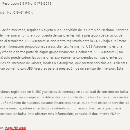
n Resolución S.B.P. No. 0178-2015.
lución No. CNV-316-01.
lación mexicana, regulado y sujeto a la supervisión de la Comisión Nacional Bancaria
 inversión a nombre y por cuenta de sus clientes, (ii) la prestación de servicios de
ento al terrorismo. UBS Asesores se encuentra registrado ante la CNBV bajo el número
 de la información proporcionada a sus clientes. Asimismo, UBS Asesores no es una
a y crédito o forma parte de algún grupo financiero. Finalmente, UBS Asesores (i) no
 (iii) solo puede cobrar las comisiones expresamente convenidas con sus clientes por
s del mercado de valores, locales o extranjeros, que presten servicios a sus clientes.
o convenio con UBS Asesores para la prestación de un servicio de inversión. Esta
siones registrado en la SEC y servicios de corretaje en su calidad de corredor de bolsa
 por leyes y acuerdos separados diferentes. Es importante que los clientes entiendan las
eño número de nuestros asesores financieros no se les permite ofrecerle servicios de
ios de asesoría, estará encantado de referirlo con un asesor financiero que pueda
o corredor de bolsa. Para obtener más información, consulte el documento PDF en
gos,
haga clic aquí
.