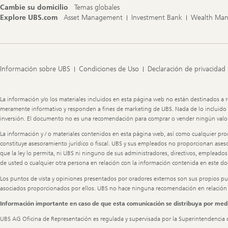
Cambie su domicilio
Temas globales
Explore UBS.com
Asset Management
Investment Bank
Wealth Ma
Información sobre UBS
Condiciones de Uso
Declaración de privacidad
Legal
La información y/o los materiales incluidos en esta página web no están destinados a r
Information
meramente informativo y responden a fines de marketing de UBS. Nada de lo incluido en 
inversión. El documento no es una recomendación para comprar o vender ningún valor,
La información y / o materiales contenidos en esta página web, así como cualquier pro
constituye asesoramiento jurídico o fiscal. UBS y sus empleados no proporcionan asesor
que la ley lo permita, ni UBS ni ninguno de sus administradores, directivos, emplead
de usted o cualquier otra persona en relación con la información contenida en este d
Los puntos de vista y opiniones presentados por oradores externos son sus propios pu
asociados proporcionados por ellos. UBS no hace ninguna recomendación en relación co
Información importante en caso de que esta comunicación se distribuya por me
UBS AG Oficina de Representación es regulada y supervisada por la Superintendencia