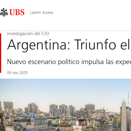
Skip
Content
Navegación
Links
Area
principal
LatAm Access
Investigación del CIO
Argentina: Triunfo el
Nuevo escenario político impulsa las expe
05 nov 2025