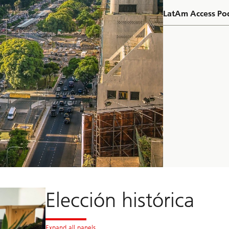
LatAm Access Pod
Elección histórica
Expand all panels