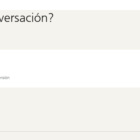
nversación?
rsión