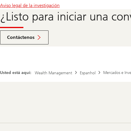
Aviso legal de la investigación
¿Listo para iniciar una co
Ir
al
Contáctenos
formulario
Usted está aquí:
Mercados e Inve
Wealth Management
Espanhol
Footer
Navigation