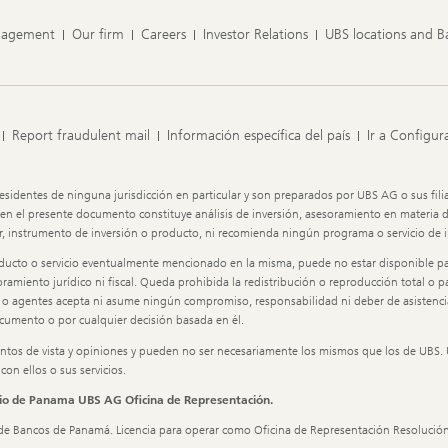
nagement
Our firm
Careers
Investor Relations
UBS locations and 
Report fraudulent mail
Información específica del país
Ir a Configur
esidentes de ninguna jurisdicción en particular y son preparados por UBS AG o sus fili
el presente documento constituye análisis de inversión, asesoramiento en materia de in
 instrumento de inversión o producto, ni recomienda ningún programa o servicio de in
ducto o servicio eventualmente mencionado en la misma, puede no estar disponible para
amiento jurídico ni fiscal. Queda prohibida la redistribución o reproducción total o pa
os o agentes acepta ni asume ningún compromiso, responsabilidad ni deber de asistenci
ocumento o por cualquier decisión basada en él.
ntos de vista y opiniones y pueden no ser necesariamente los mismos que los de UBS. 
n ellos o sus servicios.
dio de Panama UBS AG Oficina de Representación.
 de Bancos de Panamá. Licencia para operar como Oficina de Representación Resolució