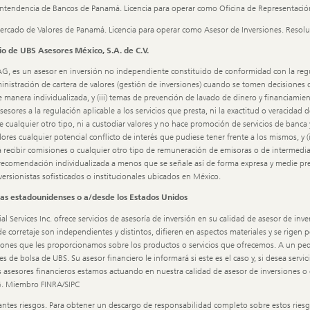
intendencia de Bancos de Panamá. Licencia para operar como Oficina de Representació
Mercado de Valores de Panamá. Licencia para operar como Asesor de Inversiones. Reso
o de UBS Asesores México, S.A. de C.V.
AG, es un asesor en inversión no independiente constituido de conformidad con la regu
ministración de cartera de valores (gestión de inversiones) cuando se tomen decisiones de
e manera individualizada, y (iii) temas de prevención de lavado de dinero y financiami
ores a la regulación aplicable a los servicios que presta, ni la exactitud o veracidad
 de cualquier otro tipo, ni a custodiar valores y no hace promoción de servicios de banc
edores cualquier potencial conflicto de interés que pudiese tener frente a los mismos, y
recibir comisiones o cualquier otro tipo de remuneración de emisoras o de intermediario
comendación individualizada a menos que se señale así de forma expresa y medie previ
ersionistas sofisticados o institucionales ubicados en México.
nas estadounidenses o a/desde los Estados Unidos
Services Inc. ofrece servicios de asesoría de inversión en su calidad de asesor de inver
s de corretaje son independientes y distintos, difieren en aspectos materiales y se rigen
ones que les proporcionamos sobre los productos o servicios que ofrecemos. A un pequ
e bolsa de UBS. Su asesor financiero le informará si este es el caso y, si desea servic
os asesores financieros estamos actuando en nuestra calidad de asesor de inversiones 
 AG. Miembro FINRA/SIPC
tantes riesgos. Para obtener un descargo de responsabilidad completo sobre estos ries