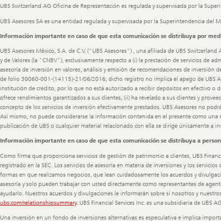
UBS Switzerland AG Oficina de Representación es regulada y supervisada por la Super
UBS Asesores SA es una entidad regulada y supervisada por la Superintendencia del 
Información importante en caso de que esta comunicación se distribuya por medi
UBS Asesores México, S.A. de C.V. (“UBS Asesores”) , una afiliada de UBS Switzerland 
y de Valores (la "CNBV"), exclusivamente respecto a (i) la prestación de servicios de ad
asesoría de inversión en valores, análisis y emisión de recomendaciones de inversión d
de folio 30060-001-(14115)-21/06/2016; dicho registro no implica el apego de UBS Ases
institución de crédito, por lo que no está autorizado a recibir depósitos en efectivo o
ofrece rendimientos garantizados a sus clientes, (ii) ha revelado a sus clientes y prove
concepto de los servicios de inversión efectivamente prestados. UBS Asesores no podrá 
Así mismo, no puede considerarse la información contenida en el presente como una re
publicación de UBS o cualquier material relacionado con ella se dirige únicamente a inv
Información importante en caso de que esta comunicación se distribuya a perso
Como firma que proporciona servicios de gestión de patrimonio a clientes, UBS Financial 
registrado en la SEC. Los servicios de asesoría en materia de inversiones y los servicio
formas en que realizamos negocios, que lean cuidadosamente los acuerdos y divulgaci
asesoría y solo pueden trabajar con usted directamente como representantes de agentes d
ayudarlo. Nuestros acuerdos y divulgaciones le informarán sobre si nosotros y nuestr
ubs.com/relationshipsummary
. UBS Financial Services Inc. es una subsidiaria de UBS
Una inversión en un fondo de inversiones alternativas es especulativa e implica impor