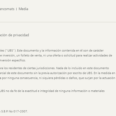
Bancomats
Media
ación de privacidad
ales ("UBS"). Este documento y la información contenida en él son de carácter
versión, un folleto de venta, ni una oferta o solicitud para realizar actividades de
versión específico.
 los residentes de ciertas jurisdicciones. Nada de lo incluido en este documento
rcial de este documento sin la previa autorización por escrito de UBS. En la medida en
a por ninguna consecuencia, ni siquiera pérdidas o daños, que surjan por la actuación
UBS no da fe de la exactitud e integridad de ninguna información o materiales
n S.B.P. No 017-2007.