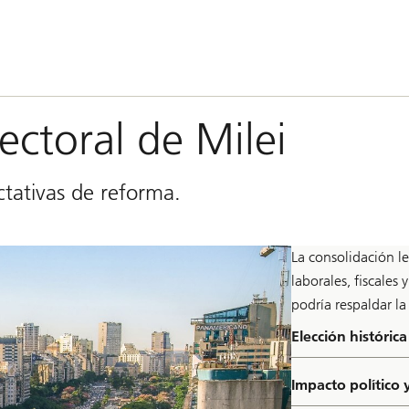
ectoral de Milei
ctativas de reforma.
La consolidación l
laborales, fiscale
podría respaldar l
Elección histórica
Impacto político