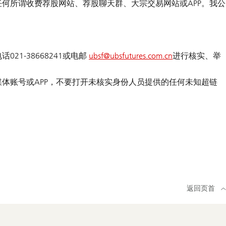
何所谓收费荐股网站、荐股聊天群、大宗交易网站或APP。我公
。
-38668241或电邮
ubsf@
ubsfutures.com.cn
进行核实、举
体账号或APP，不要打开未核实身份人员提供的任何未知超链
返回页首