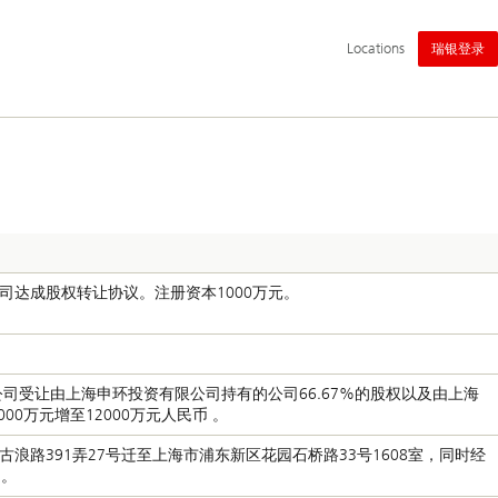
主
Locations
瑞银登录
导
航
司达成股权转让协议。注册资本1000万元。
任公司受让由上海申环投资有限公司持有的公司66.67%的股权以及由上海
0万元增至12000万元人民币 。
市古浪路391弄27号迁至上海市浦东新区花园石桥路33号1608室，同时经
司。