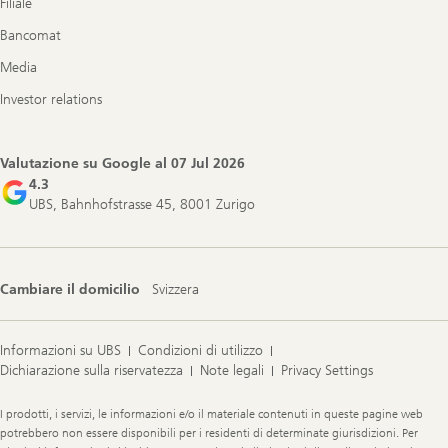
Filiale
Bancomat
Media
Investor relations
Valutazione su Google al
07 Jul 2026
4.3
UBS, Bahnhofstrasse 45, 8001 Zurigo
Cambiare il domicilio
Svizzera
Informazioni su UBS
Condizioni di utilizzo
Dichiarazione sulla riservatezza
Note legali
Privacy Settings
Legal
I prodotti, i servizi, le informazioni e/o il materiale contenuti in queste pagine web
Information
potrebbero non essere disponibili per i residenti di determinate giurisdizioni. Per