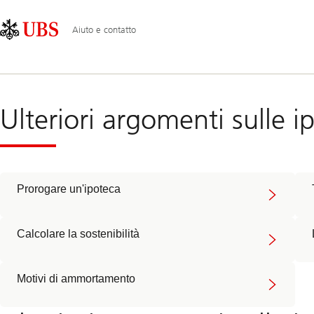
Skip
Content
Navigazione
Links
Area
principale
Aiuto e contatto
Aiuto
per
le
Ulteriori argomenti sulle i
ipoteche
Prorogare un'ipoteca
Calcolare la sostenibilità
Motivi di ammortamento