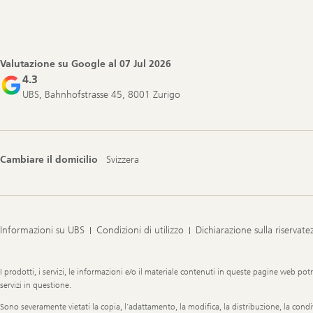
Footer
Navigation
Valutazione su Google al
07 Jul 2026
4.3
UBS, Bahnhofstrasse 45, 8001 Zurigo
Cambiare il domicilio
Svizzera
Informazioni su UBS
Condizioni di utilizzo
Dichiarazione sulla riservate
Legal
I prodotti, i servizi, le informazioni e/o il materiale contenuti in queste pagine web potr
Information
servizi in questione.
Sono severamente vietati la copia, l’adattamento, la modifica, la distribuzione, la condi