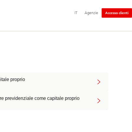
Navigazione
IT
Agenzie
Accesso clienti
principale
tale proprio
e previdenziale come capitale proprio