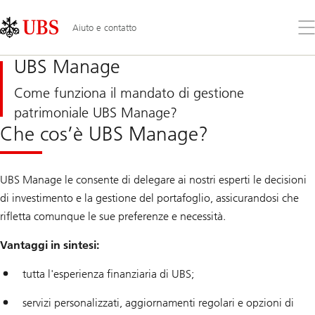
Skip
Content
Links
Area
Apr
Aiuto e contatto
il
me
UBS Manage
Come funziona il mandato di gestione
patrimoniale UBS Manage?
Che cos’è UBS Manage?
UBS Manage le consente di delegare ai nostri esperti le decisioni
di investimento e la gestione del portafoglio, assicurandosi che
rifletta comunque le sue preferenze e necessità.
Vantaggi in sintesi:
tutta l'esperienza finanziaria di UBS;
servizi personalizzati, aggiornamenti regolari e opzioni di