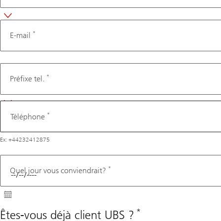
*
E-mail
Téléphone
*
Préfixe tel.
*
Téléphone
Ex: +44232412875
*
Quel jour vous conviendrait?
*
Êtes-vous déjà client UBS ?