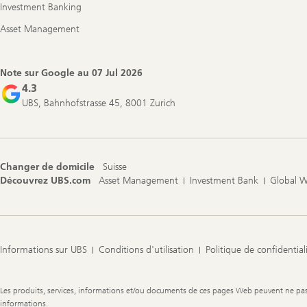
Investment Banking
Asset Management
Note sur Google au
07 Jul 2026
4.3
UBS, Bahnhofstrasse 45, 8001 Zurich
Changer de domicile
Suisse
Découvrez UBS.com
Asset Management
Investment Bank
Global 
Informations sur UBS
Conditions d'utilisation
Politique de confidential
Legal
Les produits, services, informations et/ou documents de ces pages Web peuvent ne pas êt
Information
informations.