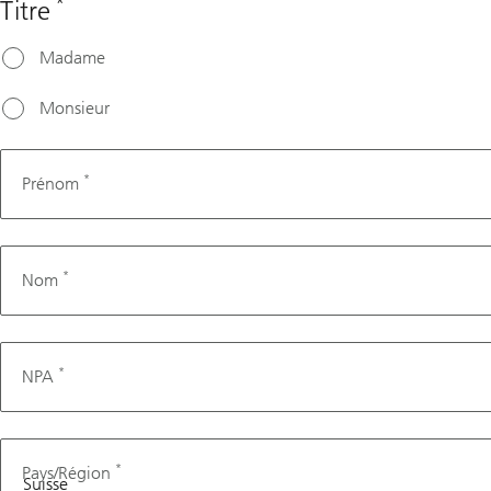
*
Titre
Madame
Monsieur
*
Prénom
*
Nom
*
NPA
*
Pays/Région