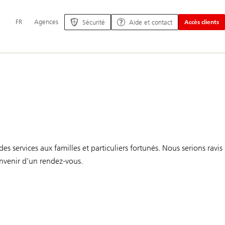
Navigation
FR
Agences
Sécurité
Aide et contact
Accès clients
principale
 services aux familles et particuliers fortunés. Nous serions ravis
onvenir d’un rendez-vous.