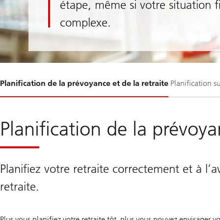
étape, même si votre situation f
complexe.
Glissement
Planification de la prévoyance et de la retraite
Planification s
1-
Planification de la prévoya
Planifiez votre retraite correctement et à l
retraite.
Plus vous planifiez votre retraite tôt, plus vous pouvez envisager vot