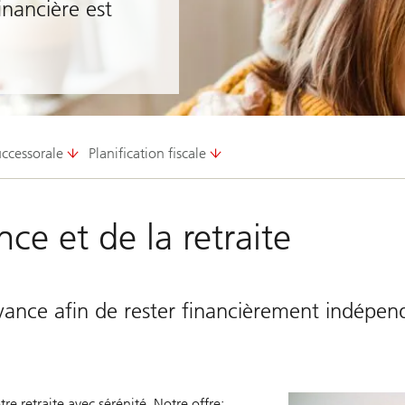
inancière est
uccessorale
Planification fiscale
nce et de la retraite
’avance afin de rester financièrement indépen
re retraite avec sérénité. Notre offre: