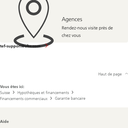
Agences
Rendez-nous visite près de
chez vous
tef-support@ubs.com
Haut de page
Vous êtes ici:
Suisse
Hypothèques et financements
Garantie bancaire
Financements commerciaux
Footer
Aide
Navigation