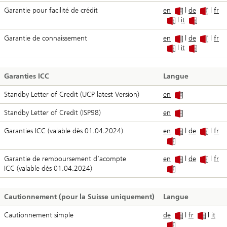
Garantie pour facilité de crédit
en
|
de
|
fr
|
it
Garantie de connaissement
en
|
de
|
fr
|
it
Garanties ICC
Langue
Standby Letter of Credit (UCP latest Version)
en
Standby Letter of Credit (ISP98)
en
Garanties ICC (valable dès 01.04.2024)
en
|
de
|
fr
Garantie de remboursement d’acompte
en
|
de
|
fr
ICC (valable dès 01.04.2024)
Cautionnement (pour la Suisse uniquement)
Langue
Cautionnement simple
de
|
fr
|
it