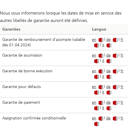
Nous vous informerons lorsque les dates de mise en service des
autres libellés de garantie auront été définies.
Garanties
Langue
Garantie de remboursement d’acompte (valable
en
|
de
|
fr
dès 01.04.2024)
|
it
Garantie de soumission
en
|
de
|
fr
|
it
Garantie de bonne exécution
en
|
de
|
fr
|
it
Garantie pour défauts
en
|
de
|
fr
|
it
Garantie de paiement
en
|
de
|
fr
|
it
Assignation confirmée conditionnelle
en
|
de
|
fr