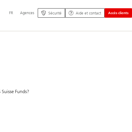
Navigation
FR
Agences
Sécurité
Aide et contact
Accès clients
principale
S Suisse Funds?