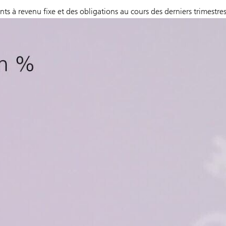
ts à revenu fixe et des obligations au cours des derniers trimestres