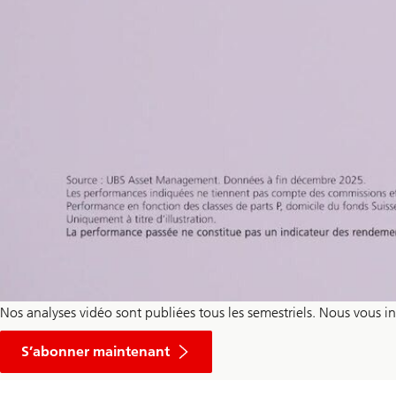
Nos analyses vidéo sont publiées tous les semestriels. Nous vous i
S’abonner maintenant