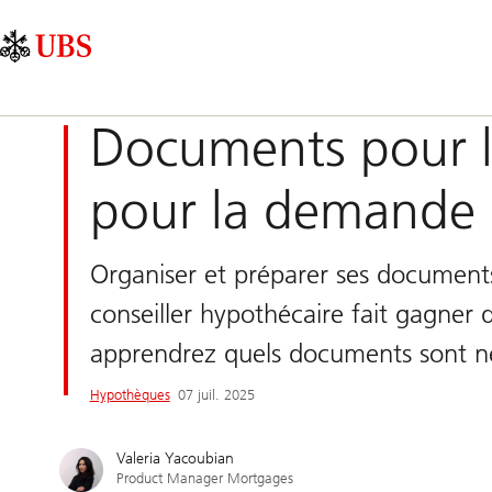
Skip
Content
Navigation
Links
Area
principale
Documents pour l
pour la demande
Organiser et préparer ses documents
conseiller hypothécaire fait gagner 
apprendrez quels documents sont n
Hypothèques
07 juil. 2025
Valeria Yacoubian
Product Manager Mortgages