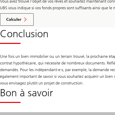
Vous avez trouvé l’objet de vos rêves et souhaitez maintenant conn
UBS vous indique si vos fonds propres sont suffisants ainsi que le
Cliquez
ici
Calculer
pour
accéder
Conclusion
au
calculateur
d’hypothèque
Une fois un bien immobilier ou un terrain trouvé, la prochaine éta
contrat hypothécaire, qui nécessite de nombreux documents. Réfl
demandés. Pour les indépendant-e-s, par exemple, la demande requi
également important de savoir si vous souhaitez acquérir un bien 
vous envisagez plutôt un projet de construction.
Bon à savoir