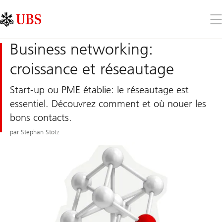
Skip
Content
Links
Area
Ouv
le
me
Business networking:
croissance et réseautage
Start-up ou PME établie: le réseautage est
essentiel. Découvrez comment et où nouer les
bons contacts.
par Stephan Stotz