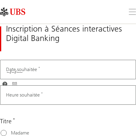
Skip
Content
Links
Area
Ouv
le
me
Inscription à Séances interactives
Digital Banking
*
Date souhaitée
Afin que
nous
*
Heure souhaitée
puissions
vous
conseiller
*
Titre
au mieux,
veuillez
Madame