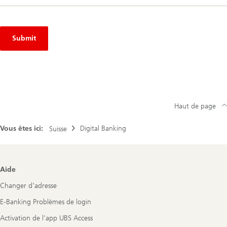
Submit
Haut de page
Vous êtes ici:
Digital Banking
Suisse
Footer
Aide
Navigation
Changer d’adresse
E-Banking Problèmes de login
Activation de l'app UBS Access