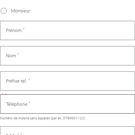
choisir
une date
Monsieur
dans les
trois
*
Prénom
prochains
jours
ouvrés.
*
Nom
Téléphone
*
Préfixe tel.
*
Téléphone
Numéro de mobile sans espaces (par ex. 0790001122)
*