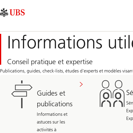
Skip
Content
Navigation
Links
Area
principale
Informations util
Conseil pratique et expertise
Publications, guides, check-lists, études d'experts et modèles visant 
Sé
Guides et
publications
Sém
Exp
Informations et
Exp
astuces sur les
activités à