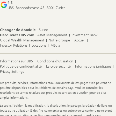
4.3
UBS, Bahnhofstrasse 45, 8001 Zurich
Changer de domicile
Suisse
Découvrez UBS.com
Asset Management
Investment Bank
Global Wealth Management
Notre groupe
Accueil
Investor Relations
Locations
Média
Informations sur UBS
Conditions d'utilisation
Politique de confidentialité
La cybersécurité
Informations juridiques
Privacy Settings
Legal
Les produits, services, informations et/ou documents de ces pages Web peuvent ne
Information
pas être disponibles pour les résidents de certains pays. Veuillez consulter les
restrictions de ventes relatives aux produits et services en question pour de plus
amples informations.
La copie, l'édition, la modification, la distribution, le partage, la création de liens ou
toute autre utilisation (à des fins commerciales ou autres) de ce contenu ne relevant
pas de la consultation à des fins personnelles, est strictement interdite sans