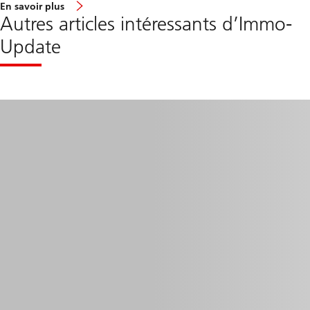
e
En savoir plus
n
Autres articles intéressants d’Immo-
v
i
Update
r
o
n
I
m
m
o
-
U
p
d
a
t
e