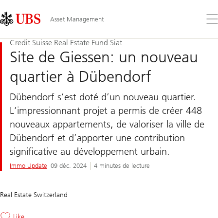
Skip
Content
Links
Area
Ouv
Asset Management
le
me
Credit Suisse Real Estate Fund Siat
Site de Giessen: un nouveau
quartier à Dübendorf
Dübendorf s’est doté d’un nouveau quartier.
L’impressionnant projet a permis de créer 448
nouveaux appartements, de valoriser la ville de
Dübendorf et d’apporter une contribution
significative au développement urbain.
Immo Update
09 déc. 2024
4 minutes de lecture
Real Estate Switzerland
Like