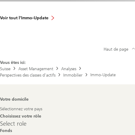
Voir tout l’Immo-Update
Haut de page
Vous êtes ici:
Suisse
Asset Management
Analyses
Immo-Update
Perspectives des classes d’actifs
Immobilier
Footer
Votre domicile
Navigation
Sélectionnez votre pays
Choisissez votre rôle
Select
Select role
role
Fonds