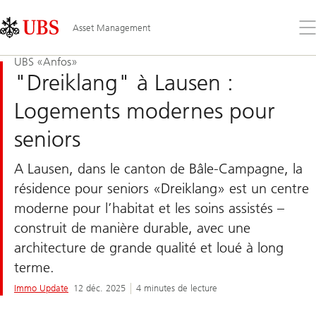
Skip
Content
Links
Area
Ouv
Asset Management
le
me
UBS «Anfos»
"Dreiklang" à Lausen :
Logements modernes pour
seniors
A Lausen, dans le canton de Bâle-Campagne, la
résidence pour seniors «Dreiklang» est un centre
moderne pour l’habitat et les soins assistés –
construit de manière durable, avec une
architecture de grande qualité et loué à long
terme.
Immo Update
12 déc. 2025
4 minutes de lecture