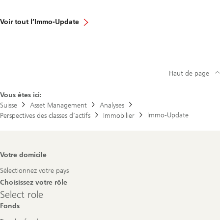
Voir tout l’Immo-Update
Haut de page
Vous êtes ici:
Suisse
Asset Management
Analyses
Immo-Update
Perspectives des classes d’actifs
Immobilier
Footer
Votre domicile
Navigation
Sélectionnez votre pays
Choisissez votre rôle
Select
Select role
role
Fonds