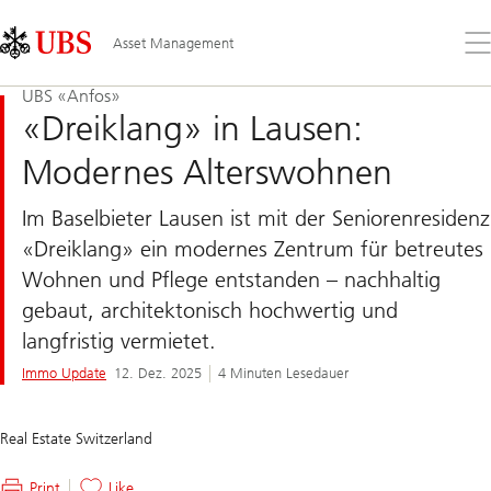
Skip
Content
Links
Area
Öff
Asset Management
Sie
da
UBS «Anfos»
Me
«Dreiklang» in Lausen:
Modernes Alterswohnen
Im Baselbieter Lausen ist mit der Seniorenresidenz
«Dreiklang» ein modernes Zentrum für betreutes
Wohnen und Pflege entstanden – nachhaltig
gebaut, architektonisch hochwertig und
langfristig vermietet.
Immo Update
12. Dez. 2025
4 Minuten Lesedauer
Real Estate Switzerland
Print
Like