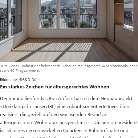
«Dreiklang» umfasst vier freistehende Gebäude mit insgesamt 34 Seniorenwohungen
sowie 40 Pflegezimmern.
Bildrechte: ©R&D Dürr
Ein starkes Zeichen für altersgerechtes Wohnen
Der Immobilienfonds UBS «Anfos» hat mit dem Neubauprojekt
«Dreiklang» in Lausen (BL) eine zukunftsorientierte Investition
realisiert, die gezielt auf den wachsenden Bedarf an
altersgerechtem Wohnraum ausgerichtet ist. Die Seniorenresidenz
ist Teil eines neu entwickelten Quartiers in Bahnhofsnähe und