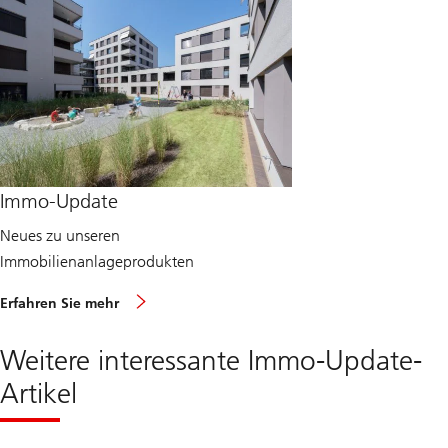
Immo-Update
Neues zu unseren
Immobilienanlageprodukten
ü
Erfahren Sie mehr
b
e
r
Weitere interessante Immo-Update-
I
m
Artikel
m
o
-
U