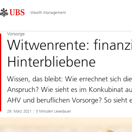
Skip
Content
Hauptnavigation
Links
Area
Wealth Management
Vorsorge
Witwenrente: finanzie
Hinterbliebene
Wissen, das bleibt: Wie errechnet sich d
Anspruch? Wie sieht es im Konkubinat au
AHV und beruflichen Vorsorge? So sieht e
29. März 2021
5 Minuten Lesedauer