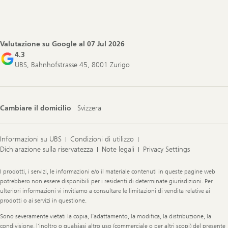
Footer
Navigation
Valutazione su Google al
07 Jul 2026
4.3
UBS, Bahnhofstrasse 45, 8001 Zurigo
Cambiare il domicilio
Svizzera
Informazioni su UBS
Condizioni di utilizzo
Dichiarazione sulla riservatezza
Note legali
Privacy Settings
Legal
I prodotti, i servizi, le informazioni e/o il materiale contenuti in queste pagine web
Information
potrebbero non essere disponibili per i residenti di determinate giurisdizioni. Per
ulteriori informazioni vi invitiamo a consultare le limitazioni di vendita relative ai
prodotti o ai servizi in questione.
Sono severamente vietati la copia, l’adattamento, la modifica, la distribuzione, la
condivisione, l’inoltro o qualsiasi altro uso (commerciale o per altri scopi) del presente