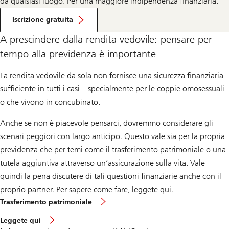
da qualsiasi luogo. Per una maggiore indipendenza finanziaria.
Percorso
formativo
Iscrizione gratuita
«Previdenza»
A prescindere dalla rendita vedovile: pensare per
tempo alla previdenza è importante
La rendita vedovile da sola non fornisce una sicurezza finanziaria
sufficiente in tutti i casi – specialmente per le coppie omosessuali
o che vivono in concubinato.
Anche se non è piacevole pensarci, dovremmo considerare gli
scenari peggiori con largo anticipo. Questo vale sia per la propria
previdenza che per temi come il trasferimento patrimoniale o una
tutela aggiuntiva attraverso un’assicurazione sulla vita. Vale
quindi la pena discutere di tali questioni finanziarie anche con il
proprio partner. Per sapere come fare, leggete qui.
Trasferimento patrimoniale
Leggete qui