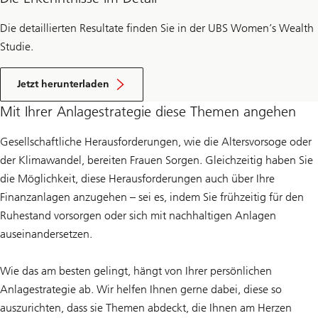
Die detaillierten Resultate finden Sie in der UBS Women’s Wealth
Studie.
J
e
Jetzt herunterladen
t
z
Mit Ihrer Anlagestrategie diese Themen angehen
t
U
B
Gesellschaftliche Herausforderungen, wie die Altersvorsoge oder
S
der Klimawandel, bereiten Frauen Sorgen. Gleichzeitig haben Sie
W
o
die Möglichkeit, diese Herausforderungen auch über Ihre
m
Finanzanlagen anzugehen – sei es, indem Sie frühzeitig für den
e
n
Ruhestand vorsorgen oder sich mit nachhaltigen Anlagen
’
s
auseinandersetzen.
W
e
a
Wie das am besten gelingt, hängt von Ihrer persönlichen
l
t
Anlagestrategie ab. Wir helfen Ihnen gerne dabei, diese so
h
auszurichten, dass sie Themen abdeckt, die Ihnen am Herzen
S