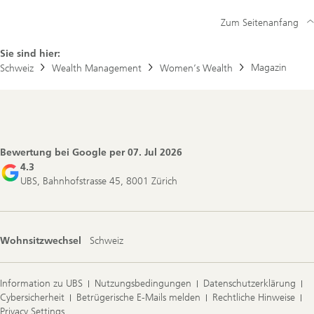
Zum Seitenanfang
Sie sind hier:
Magazin
Schweiz
Wealth Management
Women’s Wealth
Footer
Navigation
Bewertung bei Google per
07. Jul 2026
4.3
UBS, Bahnhofstrasse 45, 8001 Zürich
Wohnsitzwechsel
Schweiz
Information zu UBS
Nutzungsbedingungen
Datenschutzerklärung
Cybersicherheit
Betrügerische E-Mails melden
Rechtliche Hinweise
Privacy Settings