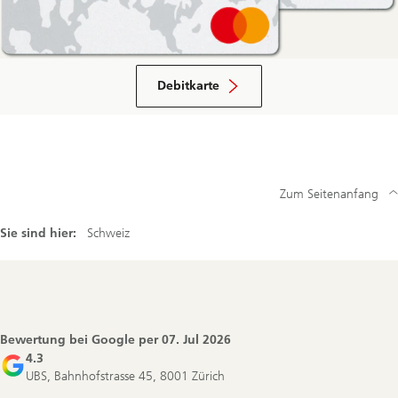
Debitkarte
Zum Seitenanfang
Sie sind hier:
Schweiz
Footer
Navigation
Bewertung bei Google per
07. Jul 2026
4.3
UBS, Bahnhofstrasse 45, 8001 Zürich