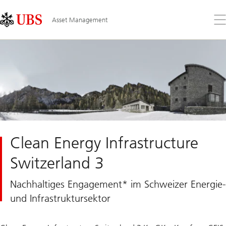
Skip
Content
Links
Area
Öff
Asset Management
Sie
da
Me
Clean Energy Infrastructure
Switzerland 3
Nachhaltiges Engagement* im Schweizer Energie-
und Infrastruktursektor