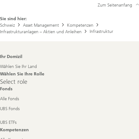
Zum Seitenanfang
Sie sind hier:
Schweiz
Asset Management
Kompetenzen
Infrastruktur
Infrastrukturanlagen – Aktien und Anleihen
Footer
Ihr Domizil
Navigation
Wählen Sie Ihr Land
Wählen Sie Ihre Rolle
Select
Select role
role
Fonds
Alle Fonds
UBS Fonds
UBS ETFs
Kompetenzen