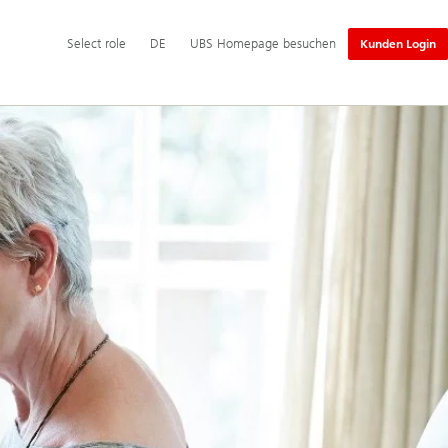
Hauptnavigation
Select
Select role
DE
UBS Homepage besuchen
Kunden Login
role