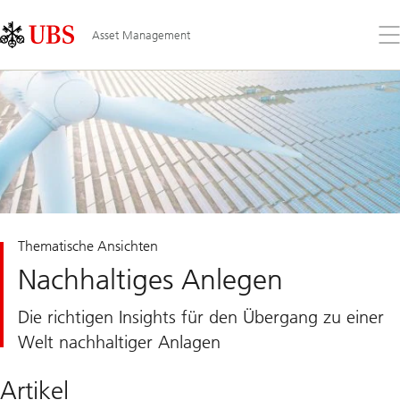
Skip
Content
Links
Area
Öff
Asset Management
Sie
da
Me
Thematische Ansichten
Nachhaltiges Anlegen
Die richtigen Insights für den Übergang zu einer
Welt nachhaltiger Anlagen
Artikel