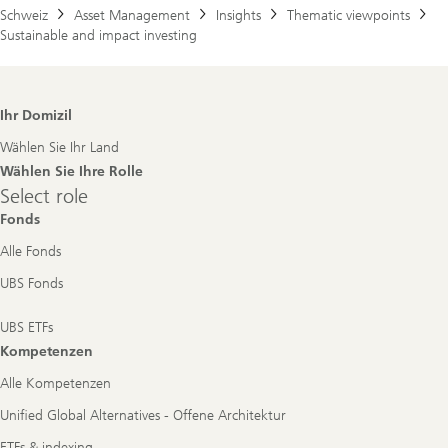
Schweiz
Asset Management
Insights
Thematic viewpoints
Sustainable and impact investing
Footer
Ihr Domizil
Navigation
Wählen Sie Ihr Land
Wählen Sie Ihre Rolle
Select
Select role
role
Fonds
Alle Fonds
UBS Fonds
UBS ETFs
Kompetenzen
Alle Kompetenzen
Unified Global Alternatives - Offene Architektur
ETFs & indexing