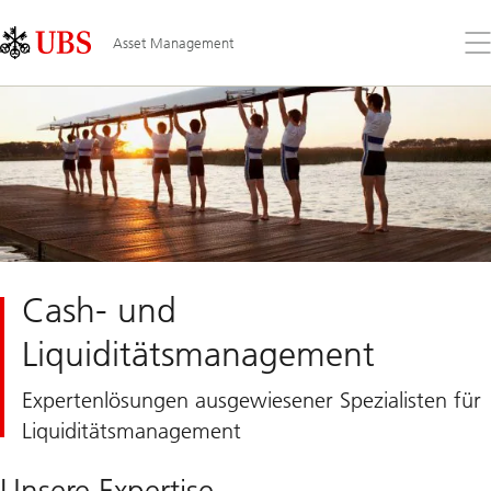
Skip
Content
Links
Area
Öff
Asset Management
Sie
da
Me
Cash- und
Liquiditätsmanagement
Expertenlösungen ausgewiesener Spezialisten für
Liquiditätsmanagement
Unsere Expertise