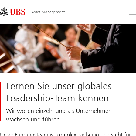
Skip
Content
Links
Area
Öff
Asset Management
Sie
da
Me
Lernen Sie unser globales
Leadership-Team kennen
Wir wollen einzeln und als Unternehmen
wachsen und führen
Unser Führungsteam ist komplex, vielseitig und steht für