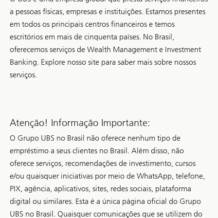
e
a pessoas físicas, empresas e instituições. Estamos presentes
apoiou
soluções
em todos os principais centros financeiros e temos
em
escritórios em mais de cinquenta países. No Brasil,
educação,
saúde,
oferecemos serviços de Wealth Management e Investment
clima
e
Banking. Explore nosso site para saber mais sobre nossos
resposta
serviços.
humanitária
no
mundo
todo.
Atenção! Informação Importante:
O Grupo UBS no Brasil não oferece nenhum tipo de
empréstimo a seus clientes no Brasil. Além disso, não
oferece serviços, recomendações de investimento, cursos
e/ou quaisquer iniciativas por meio de WhatsApp, telefone,
PIX, agência, aplicativos, sites, redes sociais, plataforma
digital ou similares. Esta é a única página oficial do Grupo
UBS no Brasil. Quaisquer comunicações que se utilizem do