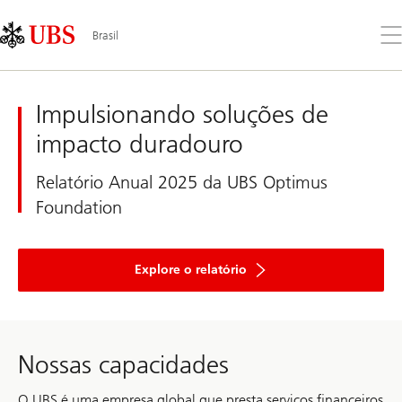
Skip
Content
Links
Area
Abr
Brasil
o
me
UBS
Brasil
Impulsionando soluções de
impacto duradouro
Relatório Anual 2025 da UBS Optimus
Foundation
e
descubra
Explore o relatório
como
a
UBS
Optimus
Foundation
mobilizou
Nossas capacidades
capital
filantrópico
recorde
O UBS é uma empresa global que presta serviços financeiros