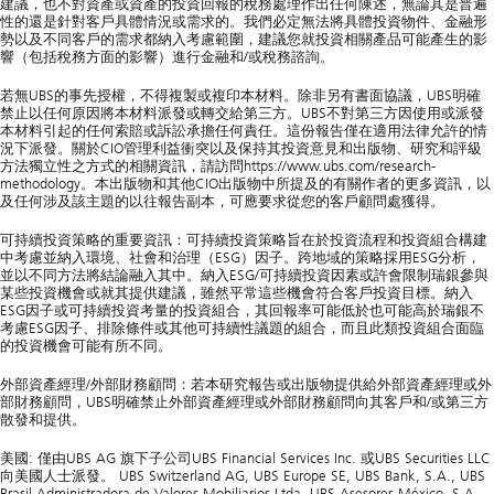
建議，也不對資產或資產的投資回報的稅務處理作出任何陳述，無論其是普遍
性的還是針對客戶具體情況或需求的。我們必定無法將具體投資物件、金融形
勢以及不同客戶的需求都納入考慮範圍，建議您就投資相關產品可能產生的影
響（包括稅務方面的影響）進行金融和/或稅務諮詢。
若無UBS的事先授權，不得複製或複印本材料。除非另有書面協議，UBS明確
禁止以任何原因將本材料派發或轉交給第三方。UBS不對第三方因使用或派發
本材料引起的任何索賠或訴訟承擔任何責任。這份報告僅在適用法律允許的情
況下派發。關於CIO管理利益衝突以及保持其投資意見和出版物、研究和評級
方法獨立性之方式的相關資訊，請訪問https://www.ubs.com/research-
methodology。本出版物和其他CIO出版物中所提及的有關作者的更多資訊，以
及任何涉及該主題的以往報告副本，可應要求從您的客戶顧問處獲得。
可持續投資策略的重要資訊：可持續投資策略旨在於投資流程和投資組合構建
中考慮並納入環境、社會和治理（ESG）因子。跨地域的策略採用ESG分析，
並以不同方法將結論融入其中。納入ESG/可持續投資因素或許會限制瑞銀參與
某些投資機會或就其提供建議，雖然平常這些機會符合客戶投資目標。納入
ESG因子或可持續投資考量的投資組合，其回報率可能低於也可能高於瑞銀不
考慮ESG因子、排除條件或其他可持續性議題的組合，而且此類投資組合面臨
的投資機會可能有所不同。
外部資產經理/外部財務顧問：若本研究報告或出版物提供給外部資產經理或外
部財務顧問，UBS明確禁止外部資產經理或外部財務顧問向其客戶和/或第三方
散發和提供。
美國: 僅由UBS AG 旗下子公司UBS Financial Services Inc. 或UBS Securities LLC
向美國人士派發。 UBS Switzerland AG, UBS Europe SE, UBS Bank, S.A., UBS
Brasil Administradora de Valores Mobiliarios Ltda, UBS Asesores México, S.A.