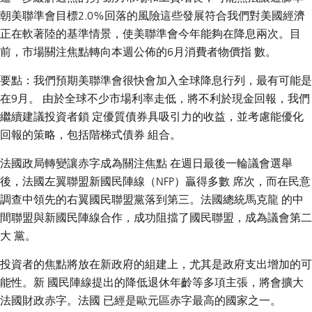
朝美聯準會目標2.0%回落的風險這些發展符合我們對美國經濟
正在軟著陸的基準情景，使美聯準會今年能夠在降息兩次。目
前，市場關注焦點轉向本週公佈的6月消費者物價指 數。
要點：我們預期美聯準會很快會加入全球降息行列，最有可能是
在9月。 由於全球不少市場利率走低，將不利於現金回報，我們
繼續建議投資者鎖 定優質債券具吸引力的收益，並考慮能優化
回報的策略，包括階梯式債券 組合。
法國政局轉變讓赤字成為關注焦點 在週日最後一輪議會選舉
後，法國左翼聯盟新國民陣線（NFP）贏得多數 席次，而在民意
調查中領先的右翼國民聯盟黨落到第三。法國總統馬克龍 的中
間聯盟與新國民陣線合作，成功阻擋了國民聯盟，成為議會第二
大 黨。
投資者的焦點將放在新政府的組建上，尤其是政府支出增加的可
能性。新 國民陣線提出的降低退休年齡等多項主張，將會擴大
法國財政赤字。法國 已經是歐元區赤字最高的國家之一。