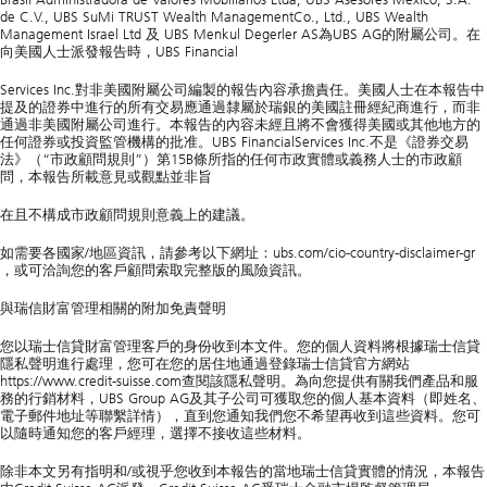
de C.V., UBS SuMi TRUST Wealth ManagementCo., Ltd., UBS Wealth
Management Israel Ltd 及 UBS Menkul Degerler AS為UBS AG的附屬公司。在
向美國人士派發報告時，UBS Financial
Services Inc.對非美國附屬公司編製的報告內容承擔責任。美國人士在本報告中
提及的證券中進行的所有交易應通過隸屬於瑞銀的美國註冊經紀商進行，而非
通過非美國附屬公司進行。本報告的內容未經且將不會獲得美國或其他地方的
任何證券或投資監管機構的批准。UBS FinancialServices Inc.不是《證券交易
法》（“市政顧問規則”）第15B條所指的任何市政實體或義務人士的市政顧
問，本報告所載意見或觀點並非旨
在且不構成市政顧問規則意義上的建議。
如需要各國家/地區資訊，請參考以下網址：ubs.com/cio-country-disclaimer-gr
，或可洽詢您的客戶顧問索取完整版的風險資訊。
與瑞信財富管理相關的附加免責聲明
您以瑞士信貸財富管理客戶的身份收到本文件。您的個人資料將根據瑞士信貸
隱私聲明進行處理，您可在您的居住地通過登錄瑞士信貸官方網站
https://www.credit-suisse.com查閱該隱私聲明。為向您提供有關我們產品和服
務的行銷材料，UBS Group AG及其子公司可獲取您的個人基本資料（即姓名、
電子郵件地址等聯繫詳情），直到您通知我們您不希望再收到這些資料。您可
以隨時通知您的客戶經理，選擇不接收這些材料。
除非本文另有指明和/或視乎您收到本報告的當地瑞士信貸實體的情況，本報告