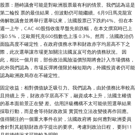
股票：懸峙議會可能是對歐洲股票最有利的情景。我們認為這是
第二輪投 票的最佳結果，但波動仍可能繼續。6月9日馬克龍宣
佈解散議會並將舉行選舉以來，法國股票已下跌約4%。但在本
週一上午，CAC 40股指收復早盤先前跌幅，在本文撰寫時已上
漲0.5%，泛歐斯托克600指數也上漲 0.3%。然而，法國政治仍
面臨高度不確定性，在政府債務水準和財政赤字均居高不下之
際，此次選舉讓市場更加關注法國岌岌可危的債務狀況。 因
此，相比一個月前，部份政治風險溢價預期將會計入市場價格，
此外我們認為，市場反彈將僅限於極短期內，外國投資者仍可能
認為歐洲政局存在不確定性。
固定收益：相對價值缺乏吸引力。我們認為，由於債務比率較高
且持續上 升，財政赤字居高不下，融資成本上升，法國主權債
的基本面前景正在變 差。信用評級機構不太可能依照選舉結果
採取行動，而是會等待財政政策 實質性立法改變後再作回應。
值得關注的一個重大事件在於，法國政府將 如何應對歐洲委員
會針對其超額財政赤字提出的要求。考慮到政治日程， 要到11
月前後情況才可能較為明朗。