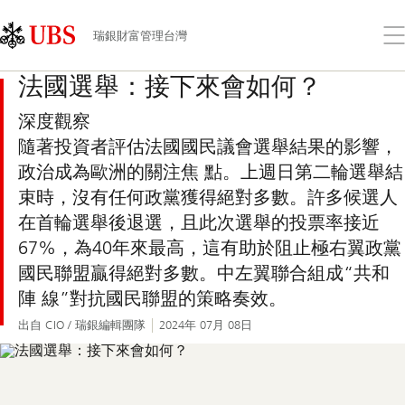
Skip
Content
Links
Area
打
瑞銀財富管理台灣
開
功
法國選舉：接下來會如何？
能
表
深度觀察
隨著投資者評估法國國民議會選舉結果的影響，
政治成為歐洲的關注焦 點。上週日第二輪選舉結
束時，沒有任何政黨獲得絕對多數。許多候選人
在首輪選舉後退選，且此次選舉的投票率接近
67%，為40年來最高，這有助於阻止極右翼政黨
國民聯盟贏得絕對多數。中左翼聯合組成“共和
陣 線”對抗國民聯盟的策略奏效。
出自 CIO / 瑞銀編輯團隊
2024年 07月 08日