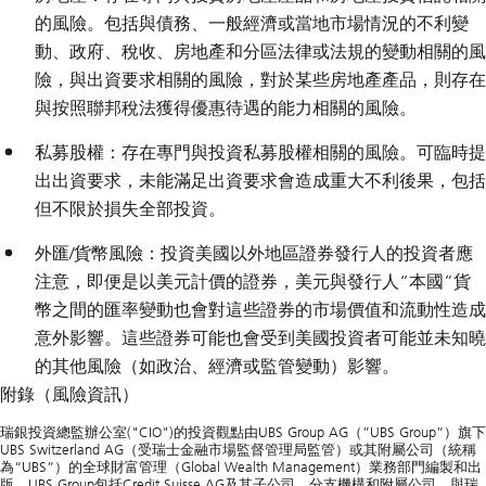
的風險。包括與債務、一般經濟或當地市場情況的不利變
動、政府、稅收、房地產和分區法律或法規的變動相關的風
險，與出資要求相關的風險，對於某些房地產產品，則存在
與按照聯邦稅法獲得優惠待遇的能力相關的風險。
私募股權：存在專門與投資私募股權相關的風險。可臨時提
出出資要求，未能滿足出資要求會造成重大不利後果，包括
但不限於損失全部投資。
外匯/貨幣風險：投資美國以外地區證券發行人的投資者應
注意，即便是以美元計價的證券，美元與發行人“本國”貨
幣之間的匯率變動也會對這些證券的市場價值和流動性造成
意外影響。這些證券可能也會受到美國投資者可能並未知曉
的其他風險（如政治、經濟或監管變動）影響。
附錄（風險資訊）
瑞銀投資總監辦公室("CIO")的投資觀點由UBS Group AG（”UBS Group”）旗下
UBS Switzerland AG（受瑞士金融市場監督管理局監管）或其附屬公司（統稱
為“UBS”）的全球財富管理（Global Wealth Management）業務部門編製和出
版。UBS Group包括Credit Suisse AG及其子公司、分支機構和附屬公司。與瑞