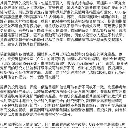
其員工所做的投資決策（包括是否買入、賣出或持有證券）可能與UBS研究出
版物表達的觀點不同或相反。某些投資可能因所處的證券市場流動性差而不能
隨時變現，所以對投資進行估價和識別所處的風險可能很難進行量化。UBS 依
賴資訊壁壘來控制資訊在UBS 各個地區、部門、集團或關聯公司間的流動。鑒
於存在巨大的損失風險，並且可能發生損失超過初始投資的情況，期貨和期權
交易並不適合所有投資者。過往績效表現不預示未來績效表現。可應要求提供
更多資訊。有些投資可能會突然大幅跌價，收回的資金可能低於投資額，或者
甚至需要賠付更多。匯率的變動可能對價格、價值或投資收入產生不利後果。
負責編製本報告的分析師可能為了收集、綜合和解讀市場訊息而與交易部人
員、銷售人員和其他群體接觸。
瑞銀集團內各個地區、團體和人員可以獨立編製和分發各自的研究產品。例
如，投資總監辦公室（CIO）的研究報告由瑞銀財富管理編製。瑞銀全球研究
（UBS Global Research）由瑞銀投資銀行 (UBS Investment Bank) 編製。個別研
究部門的研究方法論和評級系統可能有所不同，例如在投資建議、投資期限、
模型假設和估值方法方面。因此，除了特定經濟預測（瑞銀CIO和瑞銀全球研
究可能合作提供）外，個別研究部門
提供的投資建議、評級、價格目標和估值可能有所不同或不一致。您應參考每
個相關的研究產品，以瞭解其研究方法論和評級系統的細節。並非所有客戶都
可以獲取每個研究部門的所有產品。每個研究產品都受其編製部門的政策和程
式約束編製本報告的分析師的薪酬完全由研究部門的管理層及高層經理確定
（不包括投資銀行部門）。分析師的薪酬並不基於投資銀行、銷售和交易或做
市商交易的營收，但薪酬可能與瑞銀集團的整體營收相關，投資銀行、銷售和
交易以及做市商交易均是整體營收的一部分。
稅務處理視個人情況而定，且可能會在未來發生改變。UBS不提供法律或稅務