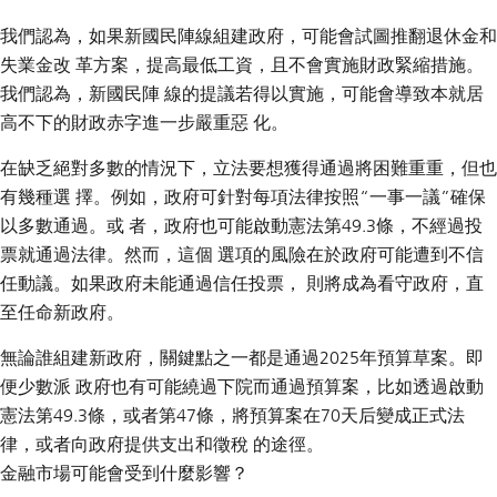
我們認為，如果新國民陣線組建政府，可能會試圖推翻退休金和
失業金改 革方案，提高最低工資，且不會實施財政緊縮措施。
我們認為，新國民陣 線的提議若得以實施，可能會導致本就居
高不下的財政赤字進一步嚴重惡 化。
在缺乏絕對多數的情況下，立法要想獲得通過將困難重重，但也
有幾種選 擇。例如，政府可針對每項法律按照“一事一議”確保
以多數通過。或 者，政府也可能啟動憲法第49.3條，不經過投
票就通過法律。然而，這個 選項的風險在於政府可能遭到不信
任動議。如果政府未能通過信任投票， 則將成為看守政府，直
至任命新政府。
無論誰組建新政府，關鍵點之一都是通過2025年預算草案。即
便少數派 政府也有可能繞過下院而通過預算案，比如透過啟動
憲法第49.3條，或者第47條，將預算案在70天后變成正式法
律，或者向政府提供支出和徵稅 的途徑。
金融市場可能會受到什麼影響？