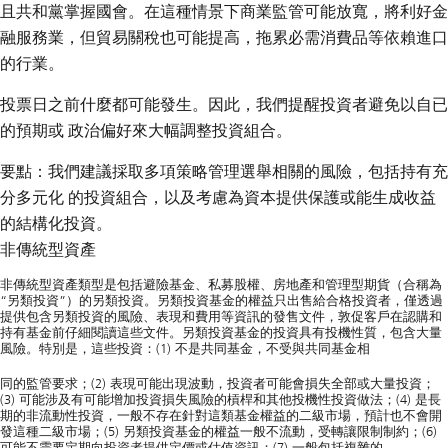
且共和黨掌握國會。在這種情景下商業監管可能放寬，將利好金
融服務業，但貿易關稅也可能提高，拖累必需消費品等依賴進口
的行業。
投票日之前什麼都可能發生。因此，我們提醒投資者避免以自已
的預期或 政治偏好來大幅調整投資組合。
要點：我們建議採取多項策略管理選舉相關的風險，包括持有充
分多元化 的投資組合，以及考慮為資本提供保護或能生成收益
的結構化投資。
非傳統型資產
非傳統型資產類型是包括避險基金、私募股權、房地產和管理型期貨（合稱為
“另類投資”）的另類投資
。另類投資基金的權益只出售給合格投資者，僅透過
提供包含另類投資的風險、表現和費用等資訊的發售文件，敦促客戶在認購和
持有基金前仔細閱讀這些文件。另類投資基金的投資具有投機性質，包含大量
風險。特別是，這些投資：(1) 不是共同基金，不受與共同基金相
同的監管要求；(2) 表現可能出現波動，投資者可能會損失全部或大量投資；
(3) 可能涉及有可能增加投資損失風險的槓桿和其他投機性投資做法；(4) 是長
期的非流動性投資，一般不存在針對這類基金權益的二級市場，預計也不會開
發這種二級市場；(5) 另類投資基金的權益一般不流動，受轉讓限制制約；(6)
可能不需要定期向投資者提供定價或估值資訊；(7) 一般包括複雜的