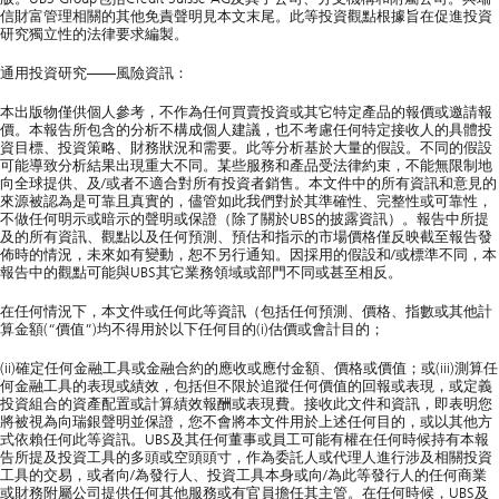
信財富管理相關的其他免責聲明見本文末尾。此等投資觀點根據旨在促進投資
研究獨立性的法律要求編製。
通用投資研究——風險資訊：
本出版物僅供個人參考，不作為任何買賣投資或其它特定產品的報價或邀請報
價。本報告所包含的分析不構成個人建議，也不考慮任何特定接收人的具體投
資目標、投資策略、財務狀況和需要。此等分析基於大量的假設。不同的假設
可能導致分析結果出現重大不同。某些服務和產品受法律約束，不能無限制地
向全球提供、及/或者不適合對所有投資者銷售。本文件中的所有資訊和意見的
來源被認為是可靠且真實的，儘管如此我們對於其準確性、完整性或可靠性，
不做任何明示或暗示的聲明或保證（除了關於UBS的披露資訊）。報告中所提
及的所有資訊、觀點以及任何預測、預估和指示的市場價格僅反映截至報告發
佈時的情況，未來如有變動，恕不另行通知。因採用的假設和/或標準不同，本
報告中的觀點可能與UBS其它業務領域或部門不同或甚至相反。
在任何情況下，本文件或任何此等資訊（包括任何預測、價格、指數或其他計
算金額(“價值”)均不得用於以下任何目的(i)估價或會計目的；
(ii)確定任何金融工具或金融合約的應收或應付金額、價格或價值；或(iii)測算任
何金融工具的表現或績效，包括但不限於追蹤任何價值的回報或表現，或定義
投資組合的資產配置或計算績效報酬或表現費。接收此文件和資訊，即表明您
將被視為向瑞銀聲明並保證，您不會將本文件用於上述任何目的，或以其他方
式依賴任何此等資訊。UBS及其任何董事或員工可能有權在任何時候持有本報
告所提及投資工具的多頭或空頭頭寸，作為委託人或代理人進行涉及相關投資
工具的交易，或者向/為發行人、投資工具本身或向/為此等發行人的任何商業
或財務附屬公司提供任何其他服務或有官員擔任其主管。在任何時候，UBS及