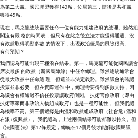
為第二大黨。國民聯盟獲得143席，位居第三，隨後是共和黨，
獲得45席。
現在，馬克龍總統需要任命一位有能力組建政府的總理。雖然組
閣沒有嚴 格的時間表，但只有在此之後立法才能獲得通過。沒
有政黨取得明顯多數 的情況下，出現政治僵局的風險很高。
有何預期？
我們認為可能出現三種潛在結果。第一，馬克龍可能從國民議會
席次最多 的政黨（新國民陣線）中任命總理。雖然總統通常會
從最大政黨中任命總 理，但這並非法定義務。雖然議會的確認
投票並非必要，但在實際運作 中，總理需要得到多數支持，因
為議會有權通過不信任投票讓政府倒閣。 技術官僚政府（即由
技術專家而非政治人物組成政府）也是一種可能性， 但我們認
為機率不高。第三個選擇是由溫和政黨組成政府（社會黨+溫和
右派+復興黨）。我們認為，上述兩個結果可能都難以持久。但
《法國憲 法》第12條規定，總統在12個月後才能解散國民議
會。