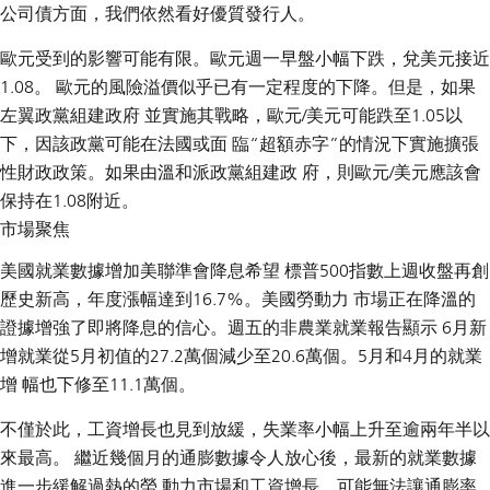
公司債方面，我們依然看好優質發行人。
歐元受到的影響可能有限。歐元週一早盤小幅下跌，兌美元接近
1.08。 歐元的風險溢價似乎已有一定程度的下降。但是，如果
左翼政黨組建政府 並實施其戰略，歐元/美元可能跌至1.05以
下，因該政黨可能在法國或面 臨“超額赤字”的情況下實施擴張
性財政政策。如果由溫和派政黨組建政 府，則歐元/美元應該會
保持在1.08附近。
市場聚焦
美國就業數據增加美聯準會降息希望 標普500指數上週收盤再創
歷史新高，年度漲幅達到16.7%。美國勞動力 市場正在降溫的
證據增強了即將降息的信心。週五的非農業就業報告顯示 6月新
增就業從5月初值的27.2萬個減少至20.6萬個。5月和4月的就業
增 幅也下修至11.1萬個。
不僅於此，工資增長也見到放緩，失業率小幅上升至逾兩年半以
來最高。 繼近幾個月的通膨數據令人放心後，最新的就業數據
進一步緩解過熱的勞 動力市場和工資增長，可能無法讓通膨率