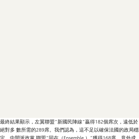
最終結果顯示，左翼聯盟“新國民陣線”贏得182個席次，遠低於
絕對多 數所需的289席。我們認為，這不足以確保法國的政局穩
定。中間派政黨 聯盟“同在（Ensemble ）”獲得168席，意外成