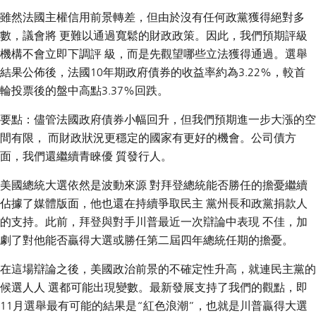
雖然法國主權信用前景轉差，但由於沒有任何政黨獲得絕對多
數，議會將 更難以通過寬鬆的財政政策。因此，我們預期評級
機構不會立即下調評 級，而是先觀望哪些立法獲得通過。選舉
結果公佈後，法國10年期政府債券的收益率約為3.22%，較首
輪投票後的盤中高點3.37%回跌。
要點：儘管法國政府債券小幅回升，但我們預期進一步大漲的空
間有限， 而財政狀況更穩定的國家有更好的機會。公司債方
面，我們還繼續青睞優 質發行人。
美國總統大選依然是波動來源 對拜登總統能否勝任的擔憂繼續
佔據了媒體版面，他也還在持續爭取民主 黨州長和政黨捐款人
的支持。此前，拜登與對手川普最近一次辯論中表現 不佳，加
劇了對他能否贏得大選或勝任第二屆四年總統任期的擔憂。
在這場辯論之後，美國政治前景的不確定性升高，就連民主黨的
候選人人 選都可能出現變數。最新發展支持了我們的觀點，即
11月選舉最有可能的結果是“紅色浪潮”，也就是川普贏得大選