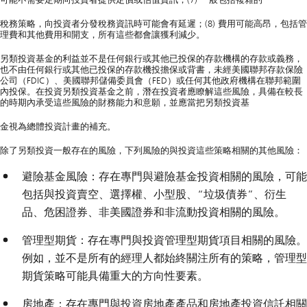
稅務策略，向投資者分發稅務資訊時可能會有延遲；(8) 費用可能高昂，包括管
理費和其他費用和開支，所有這些都會讓獲利減少。
另類投資基金的利益並不是任何銀行或其他已投保的存款機構的存款或義務，
也不由任何銀行或其他已投保的存款機投擔保或背書，未經美國聯邦存款保險
公司（FDIC）、美國聯邦儲備委員會（FED）或任何其他政府機構在聯邦範圍
內投保。在投資另類投資基金之前，潛在投資者應瞭解這些風險，具備在較長
的時期內承受這些風險的財務能力和意願，並應當把另類投資基
金視為總體投資計畫的補充。
除了另類投資一般存在的風險，下列風險的與投資這些策略相關的其他風險：
避險基金風險：存在專門與避險基金投資相關的風險，可能
包括與投資賣空、選擇權、小型股、“垃圾債券”、衍生
品、危困證券、非美國證券和非流動投資相關的風險。
管理型期貨：存在專門與投資管理型期貨項目相關的風險。
例如，並不是所有的經理人都始終關注所有的策略，管理型
期貨策略可能具備重大的方向性要素。
房地產：存在專門與投資房地產產品和房地產投資信託相關