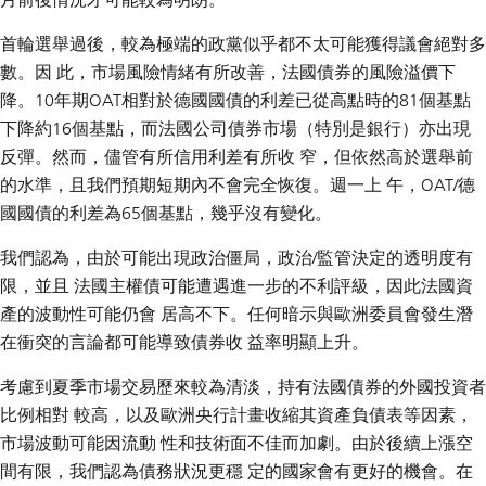
首輪選舉過後，較為極端的政黨似乎都不太可能獲得議會絕對多
數。因 此，市場風險情緒有所改善，法國債券的風險溢價下
降。10年期OAT相對於德國國債的利差已從高點時的81個基點
下降約16個基點，而法國公司債券市場（特別是銀行）亦出現
反彈。然而，儘管有所信用利差有所收 窄，但依然高於選舉前
的水準，且我們預期短期內不會完全恢復。週一上 午，OAT/德
國國債的利差為65個基點，幾乎沒有變化。
我們認為，由於可能出現政治僵局，政治/監管決定的透明度有
限，並且 法國主權債可能遭遇進一步的不利評級，因此法國資
產的波動性可能仍會 居高不下。任何暗示與歐洲委員會發生潛
在衝突的言論都可能導致債券收 益率明顯上升。
考慮到夏季市場交易歷來較為清淡，持有法國債券的外國投資者
比例相對 較高，以及歐洲央行計畫收縮其資產負債表等因素，
市場波動可能因流動 性和技術面不佳而加劇。由於後續上漲空
間有限，我們認為債務狀況更穩 定的國家會有更好的機會。在