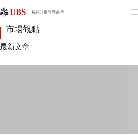
Skip
Content
Links
Area
打
瑞銀財富管理台灣
開
功
市場觀點
能
表
最新文章