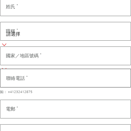
*
姓氏
*
職稱
聯
絡
*
國家／地區號碼
電
話
*
聯絡電話
如： +41232412875
*
電郵