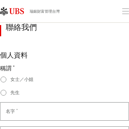
Skip
Content
Links
Area
打
瑞銀財富管理台灣
開
功
聯絡我們
能
表
個人資料
*
稱謂
女士／小姐
先生
*
名字