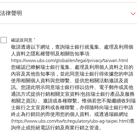
法律聲明
確
認
並
*
確認並同意
同
敬請透過以下網址，查詢瑞士銀行就蒐集、處理及利用個
*
意
人資料之隱私權聲明及相關告知事項:
https://www.ubs.com/global/en/legal/privacy/taiwan.html
您確認已瞭解瑞士銀行蒐集、處理及利用個人資料之目的
內容及其他告知事項，並此同意瑞士銀行得依據您的申請
使用相關個人資料與您聯繫、提供您相關活動邀請及資
訊。您謹此明示同意瑞士銀行得以信件、電子郵件或其他
通訊方式提供行銷相關文宣資料(包括瑞士銀行產品及服務
相關之資訊) 、邀請或各種聯繫。惟倘若您不擬繼續收到瑞
士銀行之文宣資料或各種聯繫，亦得隨時向瑞士銀行申請
終止為行銷目的而使用您的個人資料。或透過瑞銀網址
(https://www.ubs.com/tw/tc/regulatory/ubs-ag-taipei.html)查
詢停止或拒絕電話行銷及商業行銷之管道。