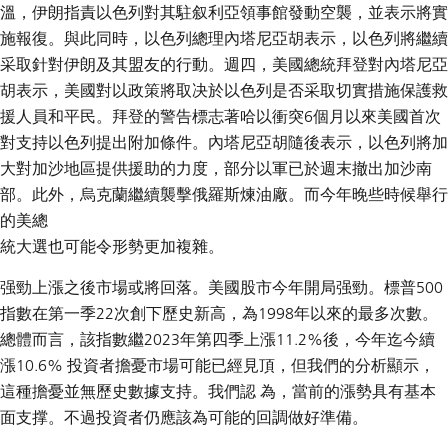
溫，伊朗指責以色列對其駐叙利亞領事館發動空襲，並表示將實
施報復。與此同時，以色列總理內塔尼亞胡表示，以色列將繼續
采取針對伊朗及其盟友的行動。週四，美國總統拜登對內塔尼亞
胡表示，美國對以政策將取决於以色列是否采取切實措施保護救
援人員和平民。拜登的警告標志著哈以衝突6個月以來美國首次
對支持以色列提出附加條件。內塔尼亞胡隨後表示，以色列將加
大對加沙地區提供援助的力度，部分以軍已於週末撤出加沙南
部。此外，烏克蘭繼續襲擊俄羅斯煉油廠。而今年晚些時候舉行
的美總
統大選也可能令形勢更加複雜。
强勁上漲之後市場或將回落。美國股市今年開局强勁。標普500
指數在第一季22次創下歷史新高，為1998年以來的最多次數。
總體而言，該指數繼2023年第四季上漲11.2%後，今年迄今續
漲10.6% 投資者擔憂市場可能已經見頂，但我們的分析顯示，
這種擔憂並無歷史數據支持。我們認 為，當前的漲勢具有基本
面支撑。不過投資者仍應該為可能的回調做好準備。