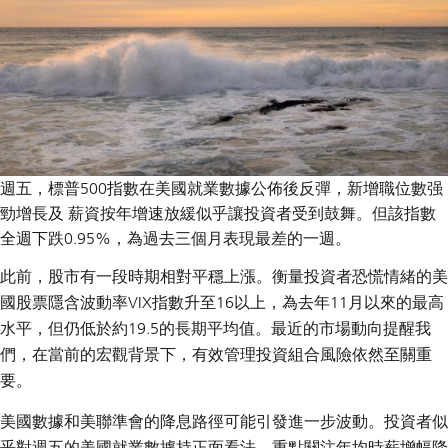
週五，標普500指數在美國就業數據公佈後反彈，新增職位數强
勁增長及 薪資按年增速放緩似乎讓投資者受到鼓舞。但該指數
全週下跌0.95%，為過去三個月表現最差的一週。
此前，股市有一段時期相對平穩上漲。衡量投資者恐慌情緒的美
國股票隱含波動率VIX指數升至16以上，為去年11月以來的最高
水平，但仍低於約19.5的長期平均值。最近的市場動向提醒我
們，在當前的宏觀背景下，有效管理投資組合風險依然至關重
要。
美國數據和美聯準會的降息路徑可能引發進一步波動。投資者似
乎對週五的美國就業數據持正面看法，重點關注年均時薪增幅降