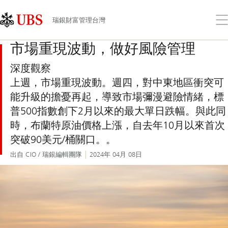
Skip
Content
Links
Area
打
瑞銀財富管理台灣
開
功
市場重現波動，做好風險管理
能
表
深度觀察
上週，市場重現波動。週四，對中東地區衝突可
能升級的擔憂再起，導致市場彌漫避險情緒，標
普500指數創下2月以來的最大單日跌幅。與此同
時，布蘭特原油價格上漲，自去年10月以來首次
突破90美元/桶關口。。
出自 CIO / 瑞銀編輯團隊
2024年 04月 08日