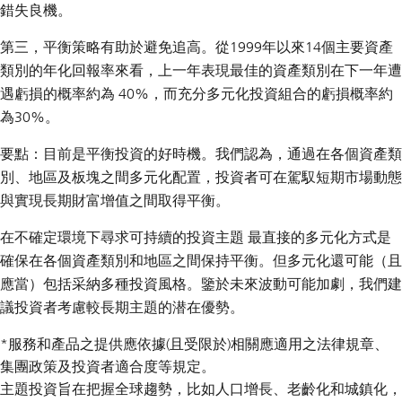
錯失良機。
第三，平衡策略有助於避免追高。從1999年以來14個主要資產
類別的年化回報率來看，上一年表現最佳的資產類別在下一年遭
遇虧損的概率約為 40%，而充分多元化投資組合的虧損概率約
為30%。
要點：目前是平衡投資的好時機。我們認為，通過在各個資產類
別、地區及板塊之間多元化配置，投資者可在駕馭短期市場動態
與實現長期財富增值之間取得平衡。
在不確定環境下尋求可持續的投資主題 最直接的多元化方式是
確保在各個資產類別和地區之間保持平衡。但多元化還可能（且
應當）包括采納多種投資風格。鑒於未來波動可能加劇，我們建
議投資者考慮較長期主題的潜在優勢。
*服務和產品之提供應依據(且受限於)相關應適用之法律規章、
集團政策及投資者適合度等規定。
主題投資旨在把握全球趨勢，比如人口增長、老齡化和城鎮化，