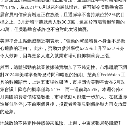
至4.1%，為2021年6月以來的最低增速。這可能令美聯準會高
層官員相信薪資增速正在放緩，且通膨率不會持續位於2%的目
標之上。3月新增非農就業人數30.3萬，遠高於市場普遍預期的
20萬，但美聯準會或許也不會對此太過擔憂。
美聯準會主席鮑威爾近期表示，“强勁的就業增長本身並不是擔
心通膨的理由”。此外，勞動力參與率從62.5%上升至62.7%亦
令人鼓舞，因為更多人進入就業市場可能抑制薪資上漲。
然而，總體强勁的就業數據確實增加了不確定性。市場繼續下調
對2024年美聯準會降息時間和幅度的預期。芝商所FedWatch 工
具的數據顯示，上週五市場收盤時，市場隱含美聯準會在6月政
策會議上降息的概率僅為 51%，而一週前為55%。本週公佈3
月美國消費者價格指數後，市場波動可能進一步加大。在抗通膨
進展似乎停步不前兩個月後，投資者希望見到價格壓力再次放緩
的迹象。
地緣政治不確定性持續帶來風險。上週，中東緊張局勢繼續升