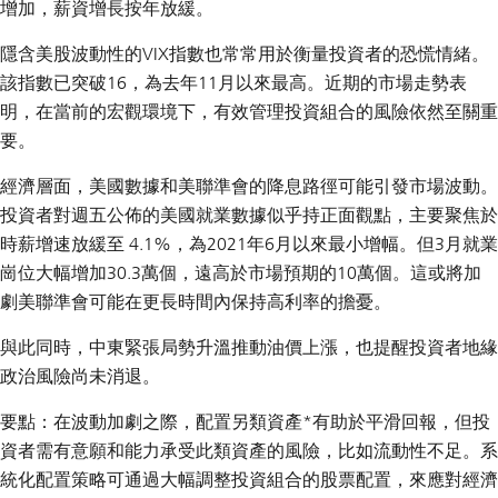
增加，薪資增長按年放緩。
隱含美股波動性的VIX指數也常常用於衡量投資者的恐慌情緒。
該指數已突破16，為去年11月以來最高。近期的市場走勢表
明，在當前的宏觀環境下，有效管理投資組合的風險依然至關重
要。
經濟層面，美國數據和美聯準會的降息路徑可能引發市場波動。
投資者對週五公佈的美國就業數據似乎持正面觀點，主要聚焦於
時薪增速放緩至 4.1%，為2021年6月以來最小增幅。但3月就業
崗位大幅增加30.3萬個，遠高於市場預期的10萬個。這或將加
劇美聯準會可能在更長時間內保持高利率的擔憂。
與此同時，中東緊張局勢升溫推動油價上漲，也提醒投資者地緣
政治風險尚未消退。
要點：在波動加劇之際，配置另類資產*有助於平滑回報，但投
資者需有意願和能力承受此類資產的風險，比如流動性不足。系
統化配置策略可通過大幅調整投資組合的股票配置，來應對經濟