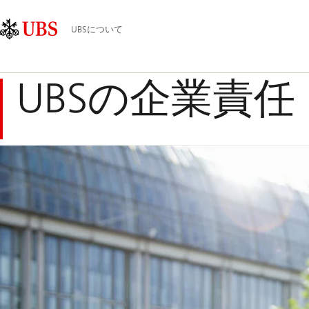
Skip
Content
メ
Links
Area
イ
UBSについて
ン
ナ
ビ
UBSの企業責任
ゲ
ー
シ
ョ
ン